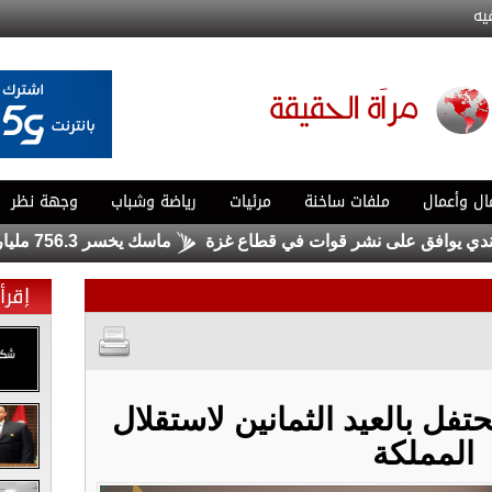
يه
ال وأعمال
ملفات ساخنة
مرئيات
رياضة وشباب
وجهة نظر
يوافق على نشر قوات في قطاع غزة
ماسك يخسر 756.3 مليار دولار .. ولا يزال الأغنى في العالم
إقرأ 
ل بالعيد الثمانين لاستقلال
المملكة