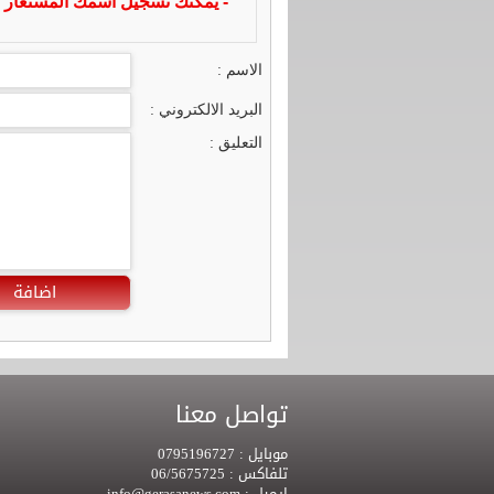
- يمكنك تسجيل اسمك المستعار ا
الاسم :
البريد الالكتروني :
التعليق :
اضافة
تواصل معنا
موبايل :
0795196727
تلفاكس :
06/5675725
ايميل :
info@gerasanews.com