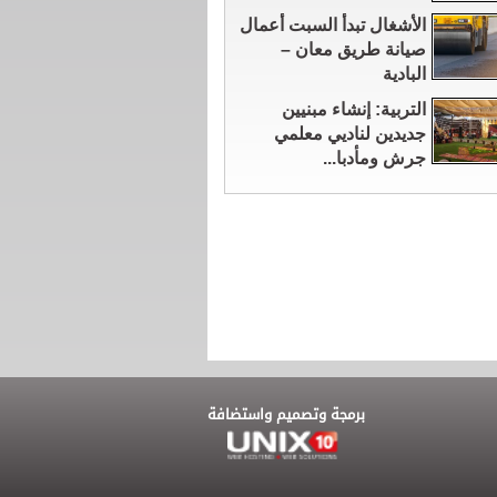
الأشغال تبدأ السبت أعمال
صيانة طريق معان –
البادية
التربية: إنشاء مبنيين
جديدين لناديي معلمي
جرش ومأدبا...
برمجة وتصميم واستضافة