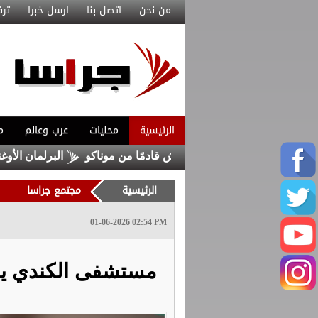
من نحن
اتصل بنا
ارسل خبرا
ترف
الرئيسية
محليات
عرب وعالم
م
تعاقد مع ماغنيس أكليوش قادمًا من موناكو
البرلمان الأوغندي 
الرئيسية
مجتمع جراسا
01-06-2026 02:54 PM
مستشفى الكندي يحتف