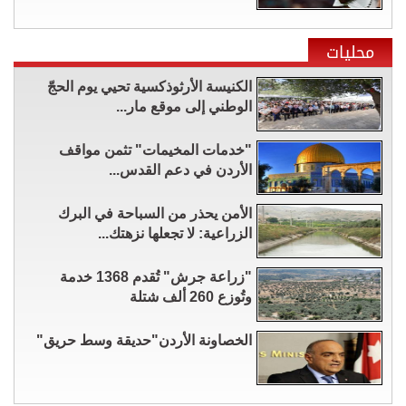
محليات
الكنيسة الأرثوذكسية تحيي يوم الحجّ
الوطني إلى موقع مار...
"خدمات المخيمات" تثمن مواقف
الأردن في دعم القدس...
الأمن يحذر من السباحة في البرك
الزراعية: لا تجعلها نزهتك...
"زراعة جرش" تُقدم 1368 خدمة
وتُوزع 260 ألف شتلة
الخصاونة الأردن"حديقة وسط حريق"