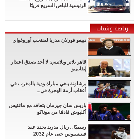
الرئيسية للباص السريع قريبًا
رياضة وشباب
دييغو فورلان مدربا لمنتخب أوروغواي
قاهر بلاتر وبلاتيني: لا أحد يصدق اعتذار
إنفانتينو
برشلونة يلغي مباراة ودية بالمغرب في
أعقاب أزمة الهجرة في...
باريس سان جيرمان يتعاقد مع ماغنيس
أكليوش قادمًا من موناكو
رسميًا .. ريال مدريد يجدد عقد
فينيسيوس حتى عام 2032