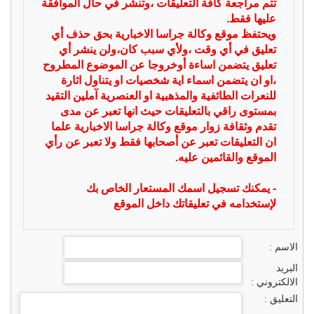
تتم مراجعة كافة التعليقات ،وتنشر في حال الموافقة
عليها فقط.
ويحتفظ موقع وكالة جراسا الاخبارية بحق حذف أي
تعليق في أي وقت ،ولأي سبب كان،ولن ينشر أي
تعليق يتضمن اساءة أوخروجا عن الموضوع المطروح
،او ان يتضمن اسماء اية شخصيات او يتناول اثارة
للنعرات الطائفية والمذهبية او العنصرية آملين التقيد
بمستوى راقي بالتعليقات حيث انها تعبر عن مدى
تقدم وثقافة زوار موقع وكالة جراسا الاخبارية علما
ان التعليقات تعبر عن أصحابها فقط ولا تعبر عن رأي
الموقع والقائمين عليه.
- يمكنك تسجيل اسمك المستعار الخاص بك
لإستخدامه في تعليقاتك داخل الموقع
الاسم :
البريد
الالكتروني :
التعليق :