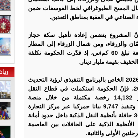
أعمال المسح الطبوغرافي لخط الفوسفات ضمن
الصناعي في العقبة بمناطق التعدين.
إنّ المشروع يتضمن إعادة تأهيل سكة حجاز
ّان والزرقاء، ومن شمال الزرقاء إلى المطار
بطول 60 كم، وبسرعة متوقعة تبلغ 60 كم/س، إذ قدّرت الحكومة تكلفة
خفيف بقيمة مليار دينار.
ريا
ووفق تقرير الربع الأول للعام 2026 الخاص بالبرنامج التنفيذي لرؤية التحديث
الاقتصادي للأعوام 2026-2029، فإنّ الحكومة استكملت في قطاع النقل
والخدمات اللوجستية، إصدار 14,132 رخصة مكتملة من خلال منصة
الموافقات والرخص المسبقة، وتنفيذ 9,747 بيانا جمركيا عبر مركز التجارة
الإلكتروني، إضافة إلى تزويد 30 حافلة بأنظمة النقل الذكية داخل حدود أمانة
 23 جهازا من الأنظمة الذكية على الحافلات بين العاصمة
لتين الأولى والثانية.