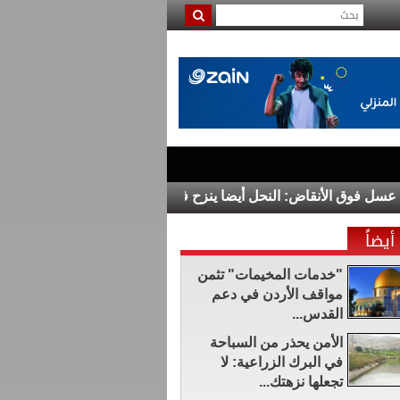
أنقاض: النحل أيضا ينزح في غزة
الدولار يرتفع قبيل صدور بيانات 
أيضاً
"خدمات المخيمات" تثمن
مواقف الأردن في دعم
القدس...
الأمن يحذر من السباحة
في البرك الزراعية: لا
تجعلها نزهتك...