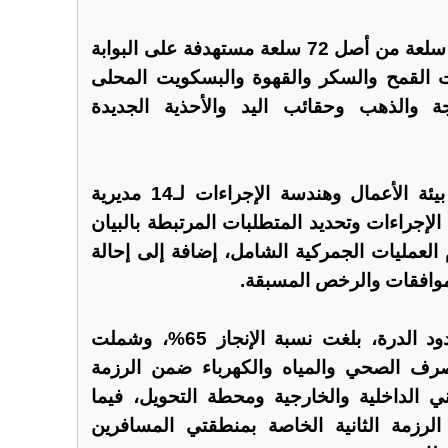
كما جرى تحديث معلومات 18 سلعة من أصل 72 سلعة مستهدفة على البوابة
لت القمح والسكر والقهوة والبسكويت المحلى
ة والذهب وحقائب اليد والأحذية الجديدة
وبيّن التقرير أنه جرى تحليل بيئة الأعمال وهندسة الإجراءات لـ14 مديرية
 الإجراءات وتحديد المتطلبات المرتبطة بالبيان
العمليات الجمركية الشامل، إضافة إلى إحالة
وافقات والرخص المسبقة.
وفي مشروع تطوير مركز حدود الدرة، بلغت نسبة الإنجاز 65%، وشملت
رف الصحي والمياه والكهرباء ضمن الرزمة
ني الداخلية والخارجية ومحطة التحويل، فيما
لرزمة الثانية الخاصة بمنطقتي المسافرين