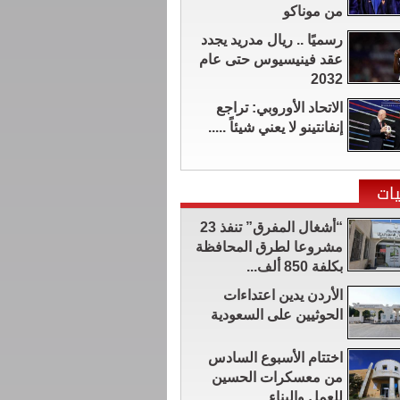
من موناكو
رسميًا .. ريال مدريد يجدد
عقد فينيسيوس حتى عام
2032
الاتحاد الأوروبي: تراجع
إنفانتينو لا يعني شيئاً .....
ات
“أشغال المفرق” تنفذ 23
مشروعا لطرق المحافظة
بكلفة 850 ألف...
الأردن يدين اعتداءات
الحوثيين على السعودية
اختتام الأسبوع السادس
من معسكرات الحسين
للعمل والبناء