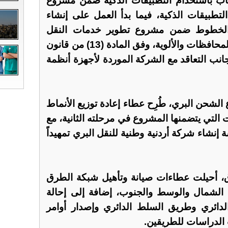
كاب باستخدام التطبيقات الذكية ضمن مشروع
تطبيقات الذكية، فيما بدأ العمل على إنشاء
 الخطوط ضمن مشروع تطوير خدمات النقل
المنتظم بين العاصمة ومراكز المحافظات والألوية، وفق المادة (13) من قانون
ب لسنة 2017، إلى جانب التعاقد مع الشركة الموردة لأجهزة أنظمة
شحن البري، طُرِح عطاء إعادة توزيع الأنماط
ت التي يتضمنها المشروع في مرحلته الثانية، مع
إنشاء شركة أردنية وطنية للنقل البري تمهيداً
ق، أحيلت عطاءات صيانة وتأهيل شبكة الطرق
م الشمال والوسط والجنوب، إضافة إلى إحالة
دائري وطريق السلط الدائري وإصدار أوامر
لدراسات للطريقين.