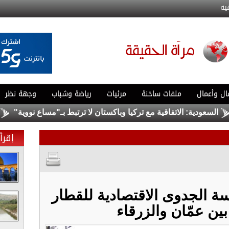
يه
ال وأعمال
ملفات ساخنة
مرئيات
رياضة وشباب
وجهة نظر
: الاتفاقية مع تركيا وباكستان لا ترتبط بـ"مساع نووية"
عسل فوق ال
إقرأ 
سة الجدوى الاقتصادية للقطار
ين عمّان والزرقاء