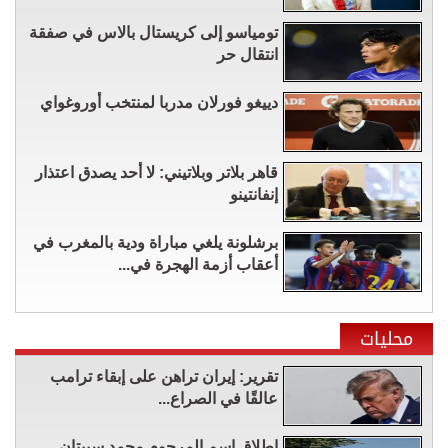
تومياسو إلى كريستال بالاس في صفقة
انتقال حر
دييغو فورلان مدربا لمنتخب أوروغواي
قاهر بلاتر وبلاتيني: لا أحد يصدق اعتذار
إنفانتينو
برشلونة يلغي مباراة ودية بالمغرب في
أعقاب أزمة الهجرة في...
محليات
تقرير: إيران تراهن على إبقاء ترامب
عالقًا في الصراع...
إطلاق اسم المرحوم محمد سبيتان