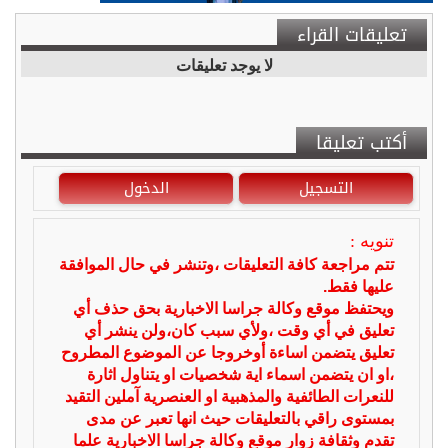
تعليقات القراء
لا يوجد تعليقات
أكتب تعليقا
التسجيل
الدخول
تنويه :
تتم مراجعة كافة التعليقات ،وتنشر في حال الموافقة
عليها فقط.
ويحتفظ موقع وكالة جراسا الاخبارية بحق حذف أي
تعليق في أي وقت ،ولأي سبب كان،ولن ينشر أي
تعليق يتضمن اساءة أوخروجا عن الموضوع المطروح
،او ان يتضمن اسماء اية شخصيات او يتناول اثارة
للنعرات الطائفية والمذهبية او العنصرية آملين التقيد
بمستوى راقي بالتعليقات حيث انها تعبر عن مدى
تقدم وثقافة زوار موقع وكالة جراسا الاخبارية علما