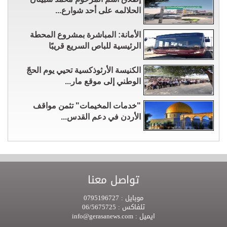
الحلالمه على أحد شوارع...
الأمانة: المباشرة بمشروع المحطة
الرئيسية للباص السريع قريبًا
الكنيسة الأرثوذكسية تحيي يوم الحجّ
الوطني إلى موقع مار...
"خدمات المخيمات" تثمن مواقف
الأردن في دعم القدس...
تواصل معنا
موبايل :
0795196727
تلفاكس :
06/5675725
ايميل :
info@gerasanews.com