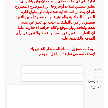
تعليق في أي وقت ،ولأي سبب كان،ولن ينشر أي
تعليق يتضمن اساءة أوخروجا عن الموضوع المطروح
،او ان يتضمن اسماء اية شخصيات او يتناول اثارة
للنعرات الطائفية والمذهبية او العنصرية آملين التقيد
بمستوى راقي بالتعليقات حيث انها تعبر عن مدى
تقدم وثقافة زوار موقع وكالة جراسا الاخبارية علما
ان التعليقات تعبر عن أصحابها فقط ولا تعبر عن رأي
الموقع والقائمين عليه.
- يمكنك تسجيل اسمك المستعار الخاص بك
لإستخدامه في تعليقاتك داخل الموقع
الاسم :
البريد
الالكتروني :
التعليق :