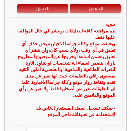
التسجيل
الدخول
تنويه :
تتم مراجعة كافة التعليقات ،وتنشر في حال الموافقة
عليها فقط.
ويحتفظ موقع وكالة جراسا الاخبارية بحق حذف أي
تعليق في أي وقت ،ولأي سبب كان،ولن ينشر أي
تعليق يتضمن اساءة أوخروجا عن الموضوع المطروح
،او ان يتضمن اسماء اية شخصيات او يتناول اثارة
للنعرات الطائفية والمذهبية او العنصرية آملين التقيد
بمستوى راقي بالتعليقات حيث انها تعبر عن مدى
تقدم وثقافة زوار موقع وكالة جراسا الاخبارية علما
ان التعليقات تعبر عن أصحابها فقط ولا تعبر عن رأي
الموقع والقائمين عليه.
- يمكنك تسجيل اسمك المستعار الخاص بك
لإستخدامه في تعليقاتك داخل الموقع