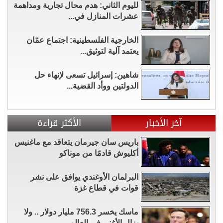
لليوم الثاني: هدم محال تجارية ومداهمة
عشرات المنازل في...
الخارجية الفلسطينية: اجتماع عمّان
يعتمد آلية لتوثيق...
شاهين: إسرائيل تسعى لإنهاء حل
الدولتين ووأد القضية...
آخر الأخبار
الأكثر قراءة
باريس سان جيرمان يتعاقد مع ماغنيس
أكليوش قادمًا من موناكو
البرلمان الأوغندي يوافق على نشر
قوات في قطاع غزة
ماسك يخسر 756.3 مليار دولار .. ولا
يزال الأغنى في العالم