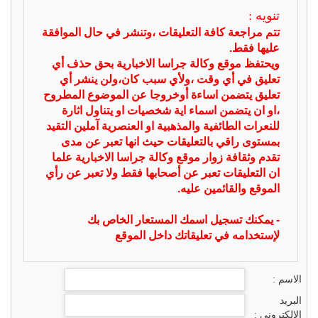
تنويه :
تتم مراجعة كافة التعليقات ،وتنشر في حال الموافقة
عليها فقط.
ويحتفظ موقع وكالة جراسا الاخبارية بحق حذف أي
تعليق في أي وقت ،ولأي سبب كان،ولن ينشر أي
تعليق يتضمن اساءة أوخروجا عن الموضوع المطروح
،او ان يتضمن اسماء اية شخصيات او يتناول اثارة
للنعرات الطائفية والمذهبية او العنصرية آملين التقيد
بمستوى راقي بالتعليقات حيث انها تعبر عن مدى
تقدم وثقافة زوار موقع وكالة جراسا الاخبارية علما
ان التعليقات تعبر عن أصحابها فقط ولا تعبر عن رأي
الموقع والقائمين عليه.
- يمكنك تسجيل اسمك المستعار الخاص بك
لإستخدامه في تعليقاتك داخل الموقع
الاسم :
البريد
الالكتروني :