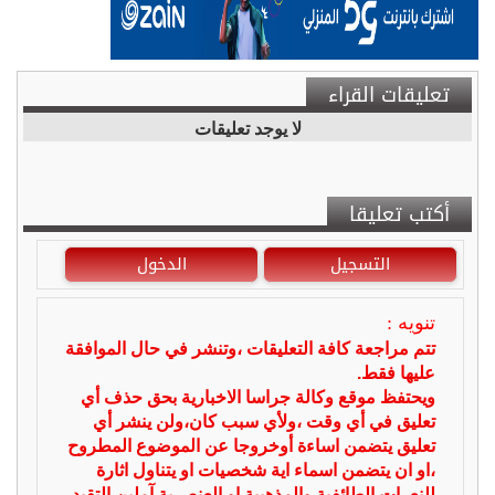
تعليقات القراء
لا يوجد تعليقات
أكتب تعليقا
التسجيل
الدخول
تنويه :
تتم مراجعة كافة التعليقات ،وتنشر في حال الموافقة
عليها فقط.
ويحتفظ موقع وكالة جراسا الاخبارية بحق حذف أي
تعليق في أي وقت ،ولأي سبب كان،ولن ينشر أي
تعليق يتضمن اساءة أوخروجا عن الموضوع المطروح
،او ان يتضمن اسماء اية شخصيات او يتناول اثارة
للنعرات الطائفية والمذهبية او العنصرية آملين التقيد