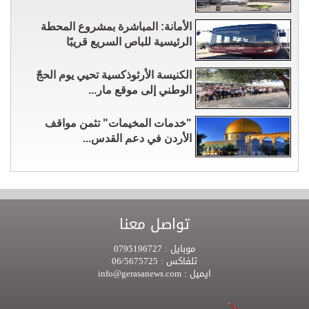
الأمانة: المباشرة بمشروع المحطة
الرئيسية للباص السريع قريبًا
الكنيسة الأرثوذكسية تحيي يوم الحجّ
الوطني إلى موقع مار...
"خدمات المخيمات" تثمن مواقف
الأردن في دعم القدس...
تواصل معنا
موبايل :
0795196727
تلفاكس :
06/5675725
ايميل :
info@gerasanews.com