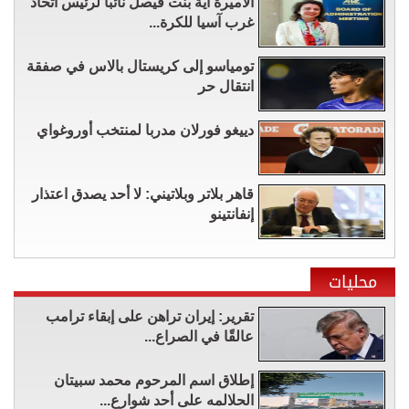
الأميرة آية بنت فيصل نائباً لرئيس اتحاد
غرب آسيا للكرة...
تومياسو إلى كريستال بالاس في صفقة
انتقال حر
دييغو فورلان مدربا لمنتخب أوروغواي
قاهر بلاتر وبلاتيني: لا أحد يصدق اعتذار
إنفانتينو
محليات
تقرير: إيران تراهن على إبقاء ترامب
عالقًا في الصراع...
إطلاق اسم المرحوم محمد سبيتان
الحلالمه على أحد شوارع...