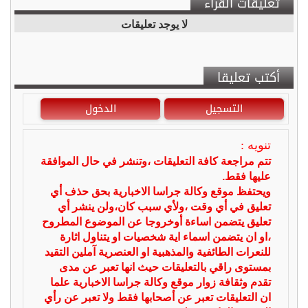
تعليقات القراء
لا يوجد تعليقات
أكتب تعليقا
التسجيل
الدخول
تنويه :
تتم مراجعة كافة التعليقات ،وتنشر في حال الموافقة
عليها فقط.
ويحتفظ موقع وكالة جراسا الاخبارية بحق حذف أي
تعليق في أي وقت ،ولأي سبب كان،ولن ينشر أي
تعليق يتضمن اساءة أوخروجا عن الموضوع المطروح
،او ان يتضمن اسماء اية شخصيات او يتناول اثارة
للنعرات الطائفية والمذهبية او العنصرية آملين التقيد
بمستوى راقي بالتعليقات حيث انها تعبر عن مدى
تقدم وثقافة زوار موقع وكالة جراسا الاخبارية علما
ان التعليقات تعبر عن أصحابها فقط ولا تعبر عن رأي