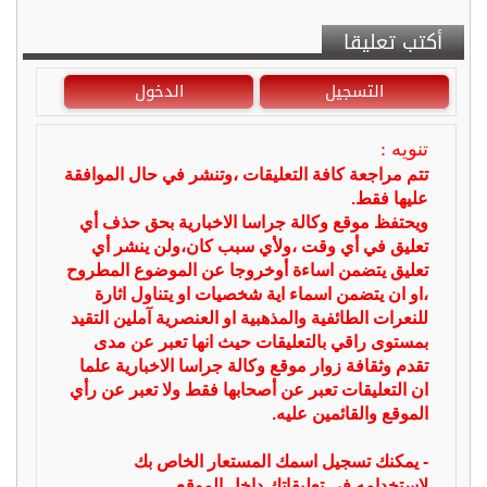
أكتب تعليقا
التسجيل
الدخول
تنويه :
تتم مراجعة كافة التعليقات ،وتنشر في حال الموافقة
عليها فقط.
ويحتفظ موقع وكالة جراسا الاخبارية بحق حذف أي
تعليق في أي وقت ،ولأي سبب كان،ولن ينشر أي
تعليق يتضمن اساءة أوخروجا عن الموضوع المطروح
،او ان يتضمن اسماء اية شخصيات او يتناول اثارة
للنعرات الطائفية والمذهبية او العنصرية آملين التقيد
بمستوى راقي بالتعليقات حيث انها تعبر عن مدى
تقدم وثقافة زوار موقع وكالة جراسا الاخبارية علما
ان التعليقات تعبر عن أصحابها فقط ولا تعبر عن رأي
الموقع والقائمين عليه.
- يمكنك تسجيل اسمك المستعار الخاص بك
لإستخدامه في تعليقاتك داخل الموقع