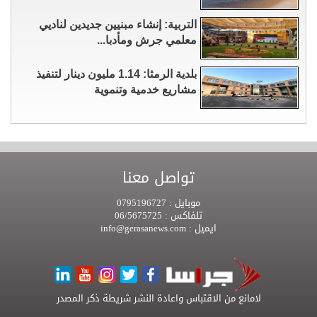
التربية: إنشاء مبنيين جديدين لناديي
معلمي جرش ومأدبا...
بلدية الرمثا: 1.14 مليون دينار لتنفيذ
مشاريع خدمية وتنموية
تواصل معنا
موبايل :
0795196727
تلفاكس :
06/5675725
ايميل :
info@gerasanews.com
لامانع من الاقتباس واعادة النشر شريطة ذكر المصدر