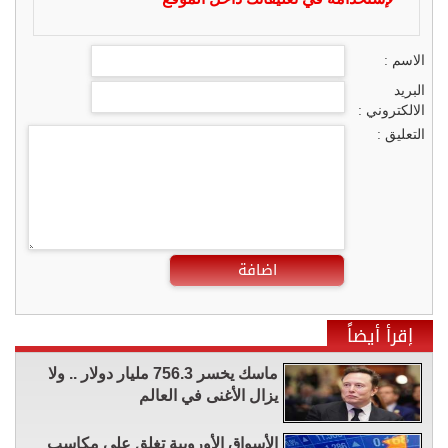
الاسم :
البريد
الالكتروني :
التعليق :
اضافة
إقرأ أيضاً
ماسك يخسر 756.3 مليار دولار .. ولا
يزال الأغنى في العالم
الأسواق الأوروبية تغلق على مكاسب