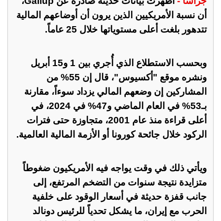
جراسا -
أظهرت بيانات حديثة صادرة عن ‏Gallup،
أن نسبة الأمريكيين الذين يرون أن أوضاعهم ‏المالية
تتدهور بلغت أعلى مستوياتها خلال 25 عاماً.‏
وبحسب الاستطلاع الذي أُجري بين 1 و15 أبريل
ونشره موقع "أكسيوس"، قال إن 55% من
المشاركين إن وضعهم المالي يزداد سوءاً، مقارنة
‏بـ53% في العام الماضي و47% في 2024، في
أعلى قراءة منذ عام 2001، متجاوزة حتى فترات
الركود خلال ‏جائحة كورونا أو الأزمة المالية العالمية.‏
ويأتي ذلك في وقت يواجه فيه الأمريكيون ضغوطاً
متزايدة نتيجة سنوات من التضخم المرتفع، إلى
جانب قفزة حديثة ‏في أسعار الوقود على خلفية
الحرب مع إيران، ما يشكل تحدياً للرئيس دونالد