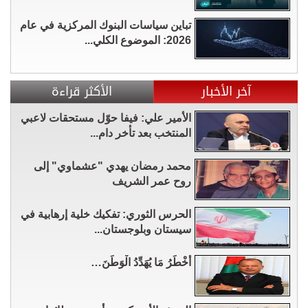
تباين سياسات البنوك المركزية في عام
2026: الموضوع الكلي...
آخر الأخبار
الأكثر قراءة
الأمير علي: فيفا حوّل مستحقات لاعبي
المنتخب بعد تأخر دام...
محمد رمضان يهدي "عشماوي" إلى
روح عمر الشريف
الحرس الثوري: تفكيك خلية إرهابية في
سيستان وبلوجستان...
أَخْطَرُ مَا يُهَدِّدُ الْوَطَنَ…