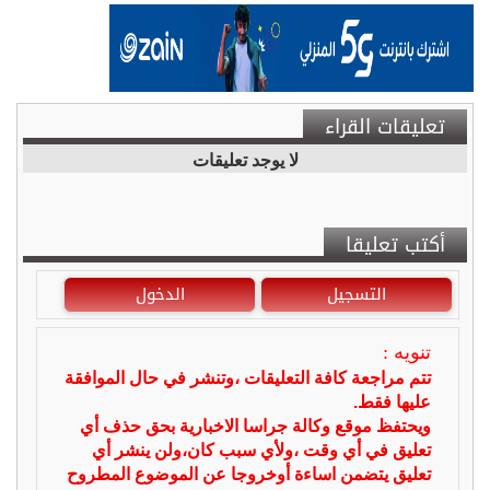
تعليقات القراء
لا يوجد تعليقات
أكتب تعليقا
التسجيل
الدخول
تنويه :
تتم مراجعة كافة التعليقات ،وتنشر في حال الموافقة
عليها فقط.
ويحتفظ موقع وكالة جراسا الاخبارية بحق حذف أي
تعليق في أي وقت ،ولأي سبب كان،ولن ينشر أي
تعليق يتضمن اساءة أوخروجا عن الموضوع المطروح