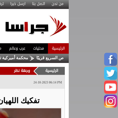
من نحن
اتصل بنا
ارسل خبرا
ترف
الرئيسية
محليات
عرب وعالم
م
ع المحطة الرئيسية للباص السريع قريبًا
محكمة أميركية توقف مشرو
الرئيسية
وجهة نظر
24-10-2023 06:14 PM
تفكيك اللهيان