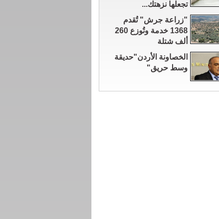
تجعلها نزهتك...
"زراعة جرش" تُقدم
1368 خدمة وتُوزع 260
ألف شتلة
الخصاونة الأردن"حديقة
وسط حريق"