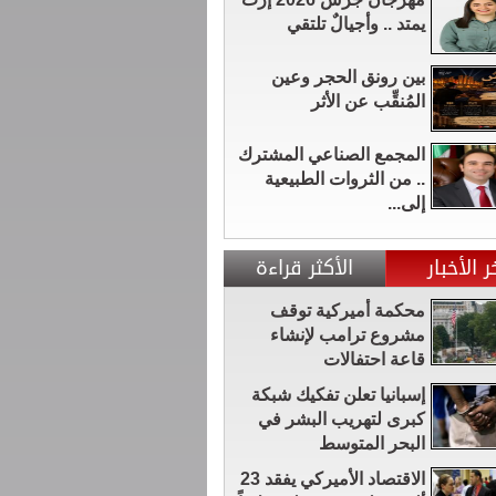
يمتد .. وأجيالٌ تلتقي
بين رونق الحجر وعين
المُنقِّب عن الأثر
المجمع الصناعي المشترك
.. من الثروات الطبيعية
إلى...
ر الأخبار
الأكثر قراءة
محكمة أميركية توقف
مشروع ترامب لإنشاء
قاعة احتفالات
إسبانيا تعلن تفكيك شبكة
كبرى لتهريب البشر في
البحر المتوسط
الاقتصاد الأميركي يفقد 23