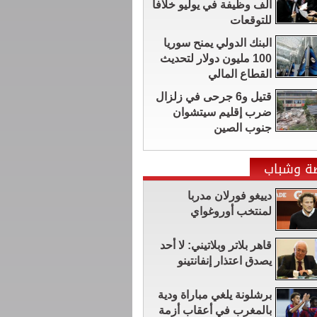
ألف وظيفة في يوليو خلافاً
للتوقعات
البنك الدولي يمنح سوريا
100 مليون دولار لتحديث
القطاع المالي
قتيل و6 جرحى في زلزال
ضرب إقليم سيتشوان ​
جنوب الصين
ضة وشباب
دييغو فورلان مدربا
لمنتخب أوروغواي
قاهر بلاتر وبلاتيني: لا أحد
يصدق اعتذار إنفانتينو
برشلونة يلغي مباراة ودية
بالمغرب في أعقاب أزمة