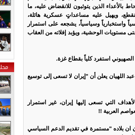
حاط بالأعداء الذين يتوثبون للانقضاض عليه، ما
نقطع، ويهيل عليه مساعداتٍ عسكرية هائلة،
اسياً واستخبارياً وسياسياً، يشجعه على استمرار
عتى مستويات الوحشية، ويؤبد إفلاته من العقاب
لصهيوني استفرد كلياً بقطاع غزة.
محلي
عبد اللهيان يعلن أن "إيران لا تسعى إلى توسيع
أهداف التي تسعى إليها إيران، غير استمرار
واصم العربية !!
ن ان بلاده "مستمرة في تقديم الدعم السياسي