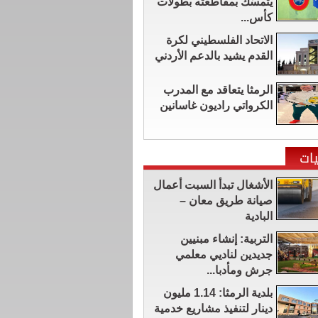
يتمسّك بمقاطعته بطولات
كأس...
الاتحاد الفلسطيني لكرة
القدم يشيد بالدعم الأردني
الرمثا يتعاقد مع المدرب
الكرواتي راديون غاسانين
ات
الأشغال تبدأ السبت أعمال
صيانة طريق معان –
البادية
التربية: إنشاء مبنيين
جديدين لناديي معلمي
جرش ومأدبا...
بلدية الرمثا: 1.14 مليون
دينار لتنفيذ مشاريع خدمية