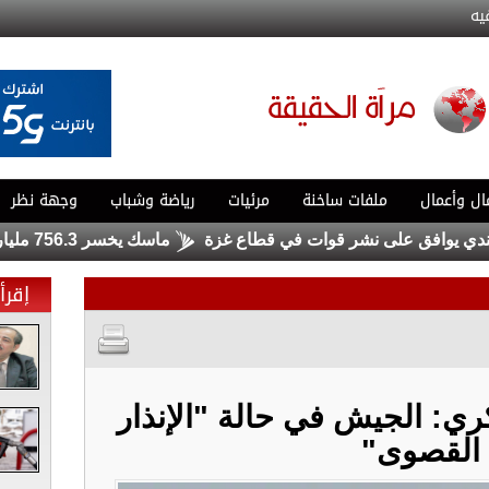
يه
ال وأعمال
ملفات ساخنة
مرئيات
رياضة وشباب
وجهة نظر
يوافق على نشر قوات في قطاع غزة
ماسك يخسر 756.3 مليار دولار .. ولا يزال الأغنى في العالم
إقرأ 
ري: الجيش في حالة "الإنذار
القصوى"