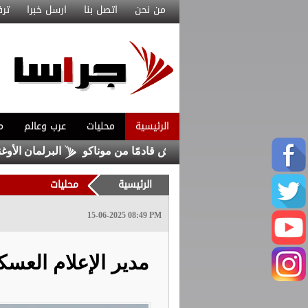
من نحن
اتصل بنا
ارسل خبرا
ترف
الرئيسية
محليات
عرب وعالم
م
تعاقد مع ماغنيس أكليوش قادمًا من موناكو
البرلمان الأوغندي 
الرئيسية
محليات
15-06-2025 08:49 PM
مدير الإعلام العسك