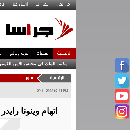
من نحن
اتصل بنا
ارسل خبرا
ترف
الرئيسية
محليات
عرب وعالم
م
 رئيس الديوان الملكي ومدير مكتب الملك في مجلس الأمن القومي
الرئيسية
فنون
29-11-2008 07:21 PM
اتهام وينونا راي