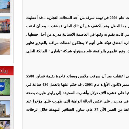
وقالت المجلة أن رايدر – التي سبق وأن أدينت عام 2001 في تهمة سرقة من أحد المحلات التجارية – قد أعطيت
ل هذا الحفل. وتم الكشف عن أن تلك الحلي قد فقدت، بعد أن ادعت
لتي كانت تقيم به وقتها في العاصمة الاسبانية مدريد من أجل حفظها .
دارة الفندق تؤكد علي أنهم لا يمتلكون لقطات مراقبة بالفيديو تظهر
وفور علمهم بالواقعة، قام مسؤولو شركة "بلغاري" المالكة للحلي
ريا
وقالت الدايلي ميل البريطانية أن النجمة التي اعتقلت بعد أن سرقت ملابس وبضائع فاخرة بقيمة تتجاوز 5500
دولار من متجر كبير في بيفرلي هيلز في ديسمبر (كانون الأول) عام 2001 ، قد حكم عليها بالعمل 480 ساعة في
تها على عشرة آلاف دولار. وأشارت الصحيفة إلي رايدر ظهرت بصحة
ي مدريد ، علي عكس الحالة الواهية التي ظهرت عليها مؤخرا عند
وصولها لمطار هيثرو. ويعتقد أن النجمة البالغة من العمر الآن 37 عام، تتناول العقاقير المهدئة خلال الرحلات