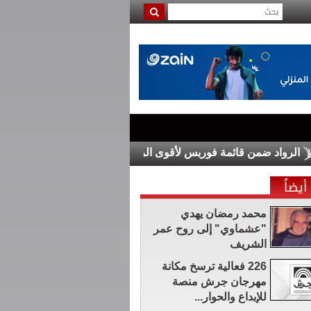
اد ضمن قائمة فوربس لأقوى الرؤساء التنفيذيين في الشرق الأوسط لعام 6
أيضاً
محمد رمضان يهدي
"عشماوي" إلى روح عمر
الشريف
226 فعالية ترسخ مكانة
مهرجان جرش منصة
للإبداع والحوار...