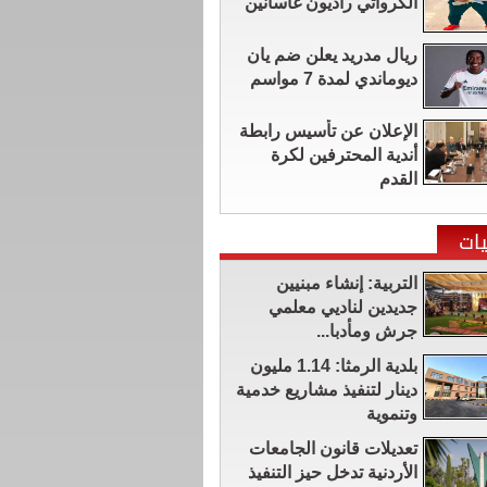
الكرواتي راديون غاسانين
ريال مدريد يعلن ضم يان
ديوماندي لمدة 7 مواسم
الإعلان عن تأسيس رابطة
أندية المحترفين لكرة
القدم
ات
التربية: إنشاء مبنيين
جديدين لناديي معلمي
جرش ومأدبا...
بلدية الرمثا: 1.14 مليون
دينار لتنفيذ مشاريع خدمية
وتنموية
تعديلات قانون الجامعات
الأردنية تدخل حيز التنفيذ