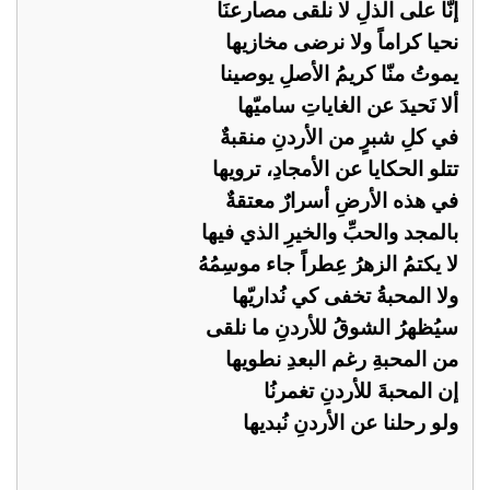
إنّا على الذلِ لا نلقى مصارعنَا
نحيا كراماً ولا نرضى مخازيها
يموتُ منّا كريمُ الأصلِ يوصينا
ألا نَحيدَ عن الغاياتِ ساميّها
في كلِ شبرٍ من الأردنِ منقبةٌ
تتلو الحكايا عن الأمجادِ، ترويها
في هذه الأرضِ أسرارٌ معتقةٌ
بالمجد والحبِّ والخيرِ الذي فيها
لا يكتمُ الزهرُ عِطراً جاء موسِمُهُ
ولا المحبةُ تخفى كي نُداريّها
سيُظهرُ الشوقُ للأردنِ ما نلقى
من المحبةِ رغم البعدِ نطويها
إن المحبةَ للأردنِ تغمرنُا
ولو رحلنا عن الأردنِ نُبديها