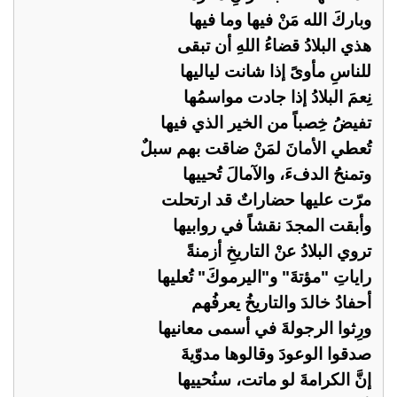
وباركَ الله مَنْ فيها وما فيها
هذي البلادُ قضاءُ اللهِ أن تبقى
للناسِ مأوىً إذا شانت لياليها
نِعمَ البلادُ إذا جادت مواسمُها
تفيضُ خِصباً من الخير الذي فيها
تُعطي الأمانَ لمَنْ ضاقت بهم سبلٌ
وتمنحُ الدفءَ، والآمالَ تُحييها
مرّت عليها حضاراتٌ قد ارتحلت
وأبقت المجدَ نقشاً في روابيها
تروي البلادُ عنْ التاريخِ أزمنةً
راياتِ "مؤتةَ" و"اليرموكَ" تُعليها
أحفادُ خالدَ والتاريخُ يعرفُهم
ورِثوا الرجولةَ في أسمى معانيها
صدقوا الوعودَ وقالوها مدوّيةَ
إنَّ الكرامةَ لو ماتت، سنُحييها