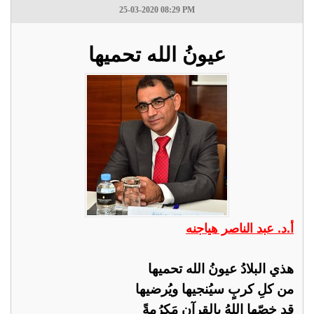
25-03-2020 08:29 PM
عيونُ الله تحميها
أ.د. عبد الناصر هياجنه
هذي البلادُ عيونُ الله تحميها
من كلِ كربٍ سيُنجيها ويُرضيها
قد خصّها اللهُ بالقرآنِ مَكرُمةً