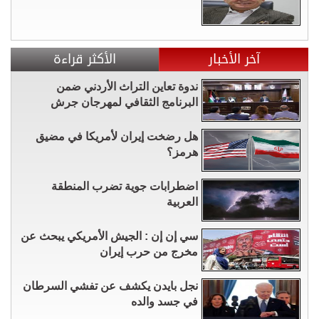
آخر الأخبار
الأكثر قراءة
ندوة تعاين التراث الأردني ضمن
البرنامج الثقافي لمهرجان جرش
هل رضخت إيران لأمريكا في مضيق
هرمز؟
اضطرابات جوية تضرب المنطقة
العربية
سي إن إن : الجيش الأمريكي يبحث عن
مخرج من حرب إيران
نجل بايدن يكشف عن تفشي السرطان
في جسد والده