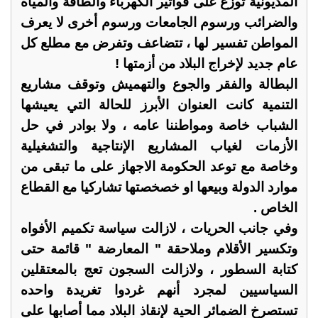
المديونية توزع على فواتير الكهرباء والطاقة والمياه
والضرائب ورسوم الجامعات ورسوم أخرى لا يعرف
المواطن تفسير لها ، تتضاعف وتفرض مع مطلع كل
عام جديد لإخراج البلاد من أزمتها !
البطالة والفقر والجوع والتهميش وتوقف مشاريع
التنمية كانت العنوان الأبرز للحالة التي يعيشها
الشباب خاصة ومواطننا عامه ، ولا بوادر في حل
الأزمات لغياب المشاريع الإنتاجية والتشغيلية
وخاصة مع توعد الحكومة الاجهاز على ما تبقى من
موارد الدولة وبيعها او خصخصتها تشاركيا مع القطاع
الخاص .
وفي جانب الحريات ، لازالت سياسة تكميم الأفواه
وتكسير الأقلام وملاحقة " المعارضة " قائمة حتى
كتابة السطور ، ولازالت السجون تعج بالمعتقلين
السياسيين لمجرد أنهم غردوا تغريدة واحده
تستصرخ الضمائر الحية لإنقاذ البلاد مما أصابها على