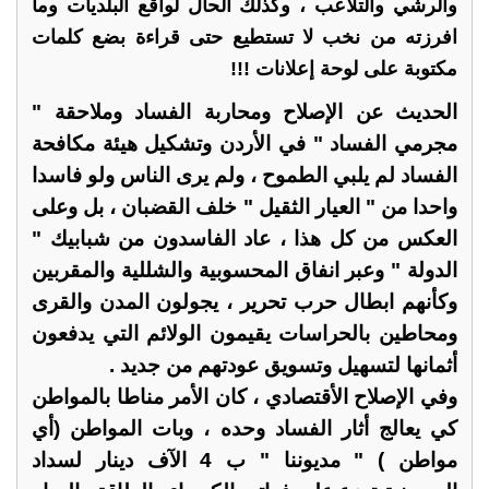
والرشي والتلاعب ، وكذلك الحال لواقع البلديات وما
افرزته من نخب لا تستطيع حتى قراءة بضع كلمات
مكتوبة على لوحة إعلانات !!!
الحديث عن الإصلاح ومحاربة الفساد وملاحقة "
مجرمي الفساد " في الأردن وتشكيل هيئة مكافحة
الفساد لم يلبي الطموح ، ولم يرى الناس ولو فاسدا
واحدا من " العيار الثقيل " خلف القضبان ، بل وعلى
العكس من كل هذا ، عاد الفاسدون من شبابيك "
الدولة " وعبر انفاق المحسوبية والشللية والمقربين
وكأنهم ابطال حرب تحرير ، يجولون المدن والقرى
ومحاطين بالحراسات يقيمون الولائم التي يدفعون
أثمانها لتسهيل وتسويق عودتهم من جديد .
وفي الإصلاح الأقتصادي ، كان الأمر مناطا بالمواطن
كي يعالج أثار الفساد وحده ، وبات المواطن (أي
مواطن ) " مديوننا " ب 4 الآف دينار لسداد