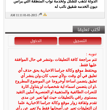
الدولة تذهب للشلل ولخدمة نواب المنطقة التي يرأس
ديون الخدمه شقيق نائب له
01-01-2015 11:11 AM
أكتب تعليقا
التسجيل
الدخول
تنويه :
تتم مراجعة كافة التعليقات ،وتنشر في حال الموافقة
عليها فقط.
ويحتفظ موقع وكالة جراسا الاخبارية بحق حذف أي
تعليق في أي وقت ،ولأي سبب كان،ولن ينشر أي
تعليق يتضمن اساءة أوخروجا عن الموضوع المطروح
،او ان يتضمن اسماء اية شخصيات او يتناول اثارة
للنعرات الطائفية والمذهبية او العنصرية آملين التقيد
بمستوى راقي بالتعليقات حيث انها تعبر عن مدى
تقدم وثقافة زوار موقع وكالة جراسا الاخبارية علما
ان التعليقات تعبر عن أصحابها فقط ولا تعبر عن رأي