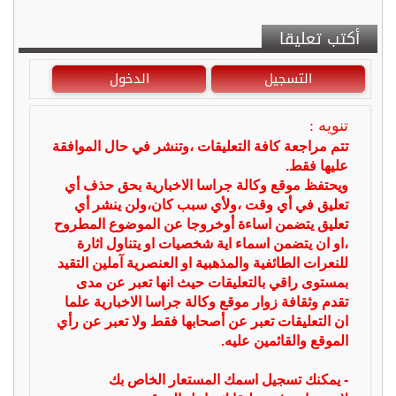
أكتب تعليقا
التسجيل
الدخول
تنويه :
تتم مراجعة كافة التعليقات ،وتنشر في حال الموافقة
عليها فقط.
ويحتفظ موقع وكالة جراسا الاخبارية بحق حذف أي
تعليق في أي وقت ،ولأي سبب كان،ولن ينشر أي
تعليق يتضمن اساءة أوخروجا عن الموضوع المطروح
،او ان يتضمن اسماء اية شخصيات او يتناول اثارة
للنعرات الطائفية والمذهبية او العنصرية آملين التقيد
بمستوى راقي بالتعليقات حيث انها تعبر عن مدى
تقدم وثقافة زوار موقع وكالة جراسا الاخبارية علما
ان التعليقات تعبر عن أصحابها فقط ولا تعبر عن رأي
الموقع والقائمين عليه.
- يمكنك تسجيل اسمك المستعار الخاص بك