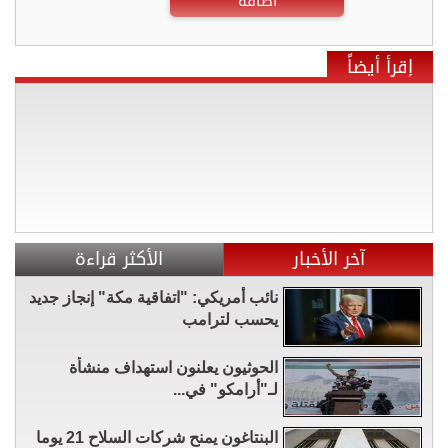
اضافة
إقرأ أيضاً
آخر الأخبار
الأكثر قراءة
نائب أمريكي: "اتفاقية مكة" إنجاز جديد
يحسب لترامب
الحوثيون يعلنون استهداف منشأة
لـ"أرامكو" في...
البنتاغون يمنح شركات السلاح 21 يوما