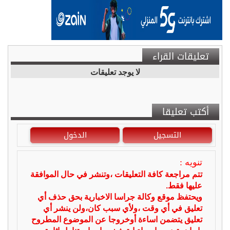
تعليقات القراء
لا يوجد تعليقات
أكتب تعليقا
التسجيل
الدخول
تنويه :
تتم مراجعة كافة التعليقات ،وتنشر في حال الموافقة
عليها فقط.
ويحتفظ موقع وكالة جراسا الاخبارية بحق حذف أي
تعليق في أي وقت ،ولأي سبب كان،ولن ينشر أي
تعليق يتضمن اساءة أوخروجا عن الموضوع المطروح