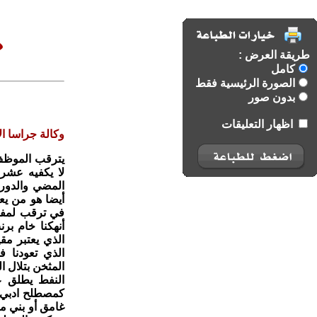
طريقة العرض :
كامل
الصورة الرئيسية فقط
بدون صور
اظهار التعليقات
وكالة جراسا الا
يترقب الموظف 
لا يكفيه عشرة 
المضي والدور
أيضا هو من يعا
في ترقب لمفاج
أنهكنا خام برن
الذي يعتبر مق
الذي تعودنا 
المثخن بتلال ا
النفط يطلق عل
كمصطلح ادبي، 
غامق أو بني م