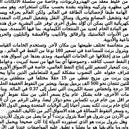
من خليط معقد من الهيدروكربونات، وخاصة من سلسلة الألكانات الثمي
في مظهره وتركيبه ونقاوته بشدة بحسب مكان استخراجه. وهو مص
ة الهامة طبقا لإحصائيات الطاقة في العالم. ولكن العالم يحرقه ويست
ائية وتشغيل المصانع وتحريك وسائل النقل وتشغيل المحركات المعد
لكهربائية التي يمكن أن تُوّلد بطرق أخرى توفر على البشرية حرق هذه 
ط هو المادة الخام لعديد من المنتجات الكيماوية، بما فيها الأسمدة، مب
 من الأدوات البلاستيك والرقائق والأنابيب والأقمشة والنايلون والحر
اعية والأدوية.
ير متجانسة تختلف طبيعتها من مكان لآخر. وتستخدم الخامات القياس
غرب تكساس وبترول برنت للمساعدة في تسعير 160 نوعا من النفط
 على مدى إختلافها عن الخامات القياسية، ومدى بعدها عن أسواق هذه ا
اع النفط حسب كثافته ، وحموضتها أي بما فيها من نسبة كبريت ، وعوام
ت كمعيار لتسعير ثلثي إنتاج النفط العالمي، خاصة في الاسواق الأوروبي
راف حقوله على النضوب مشكلة كبيرة للمتعاملين الذين بدأوا يبح
للتسعير، ويتكون برنت من مزيج نفطي من 15 حقلا مختلفا في
بحرالشمال ، اللتين تنتجان نحو 500 الف برميل يوميا، ويعتبر من النفوط الخف
النوعي البالغ 38 درجة وانخفاض نسبة الكبريت التي
امات الأخرى، فانه بشكل عام يباع بسعر أعلى من سلة نفوط 'اوبك
ر اقل من خام غرب تكساس بنحو دولار أيضا، وعلى الرغم من أن الد
تاج خام برنت، لكنه يصدر أحيانا إلى الولايات المتحدة وبعض الدول الأفر
ه وسعر النفوط المماثلة في هذه الاسواق أكبر من تكاليف الشحن .
في الأردن من بترول هو أصلا بترول برنت؟ أو ما يصل من بترول للأردن
وهل بترول برنت هو الذي تستورده الدولة إذا كان صحيحا ويحمل ال
اوروبا وإفريقيا هو ما يصلنا و تطبق عليه المواصفات عندنا في الأردن