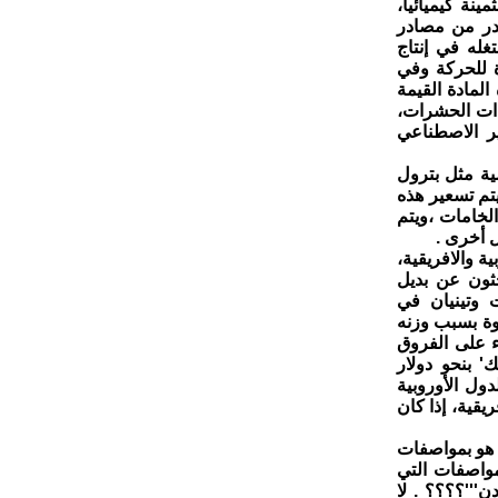
نة كيميائيا،
در من مصادر
غله في إنتاج
ة للحركة وفي
المادة القيمة
يدات الحشرات،
ير الاصطناعي
ية مثل بترول
 في العالم ، ويتم تسعير هذه
لخامات ،ويتم
ل أخرى .
ة والافريقية،
ثون عن بديل
 منطقتي برنت وتينيان في
يفة الحلوة بسبب وزنه
 تصل إلى 0.37 في المائة. وبناء على الفروق
' بنحو دولار
ول الأوروبية
يقية، إذا كان
 هو بمواصفات
مواصفات التي
'''؟؟؟؟ . لا