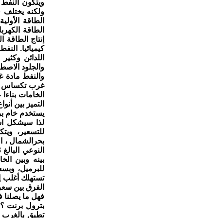
ويتكون النفط 
ولكنه يختلف 
الطاقة الأولي
الطاقة الكهرب
إنتاج الطاقة ا
كيميائيا. النف
اللدائن وكثير
والجلود الاصطن
والنفط مادة غ
الخامات بناءا
التميز بين أنو
يستخدم خام برن
لذا سيشكل اش
بينه وبين الخ
للبرميل، وبسع
تستهلك أغلب إن
الفرق بين سعر
فهل ما يصلنا 
بترول برنت ؟ 
تطبق بالغرب و