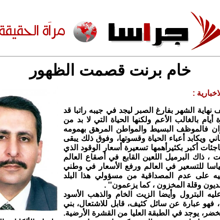
خام برنت قصمت الظهور
خبارية :
نهاية الشهر بفارغ الصبر ليجد في جيبه راتبا قد
أيام بالغالب الأعم ولكنها الحياة التي لا بد من
ان فالموظف البسيط والمواطن المرهق بهمومه
ني ويكابد أعباء الحياة وقسوتها، وفوق ذلك يبقى
ئات أكبر بكثيرأهمها تسعيرة أسعار الوقود الذي
ت ، ذاك البرميل اللعين القابع في أصقاع العالم
ياسا للتسعير في العالم ورفع الأسعار في وطني
فيه على عدم المصداقية من مسؤولي هذا البلد
لديون وقلة المخزون ، كما يزعمون'' .
يه البترول وأيضا الزيت الخام والذهب الأسود
فهو عبارة عن سائل كثيف، قابل للاشتعال، بني
خضر، يوجد في الطبقة العليا من القشرة الأرضية.