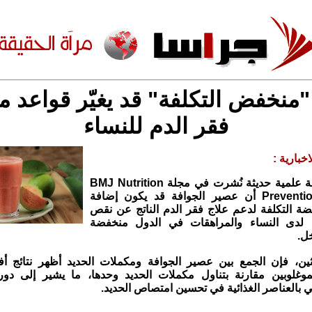
منخفض التكلفة" قد يغيّر قواعد م
فقر الدم للنساء
خبارية :
كشفت مراجعة علمية حديثة نُشرت في مجلة BMJ Nutrition
Prevention & Health أن عصير الجوافة قد يكون إضافة
ة التكلفة لدعم علاج فقر الدم الناتج عن نقص
 لدى النساء والمراهقات في الدول منخفضة
ل.
ين، فإن الجمع بين عصير الجوافة ومكملات الحديد أظهر نتائج 
موغلوبين مقارنة بتناول مكملات الحديد وحدها، ما يشير إلى دور
 بالعناصر الغذائية في تحسين امتصاص الحديد.