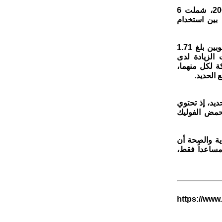
واعتمدت المراجعة على تحليل 17 دراسة منشورة باللغة الإنجليزية منذ العام 2000، شملت 6
تقارن بين استخدام
وأظهرت نتائج تحليل 12 دراسة شملت 235 مشاركة ارتفاعًا متوسطًا في الهيموغلوبين بلغ 1.71
يسيلتر، بينما بلغت الزيادة لدى
في مقارنة مباشرة بين مجموعتين ضمتا 102 مشاركة لكل منهما،
الذي يعزز امتصاص الحديد، إذ تحتوي
احتوائها على حمض الفوليك
العالمي NNEdPro للأغذية والتغذية والصحة أن
مساعداً فقط،
https://www