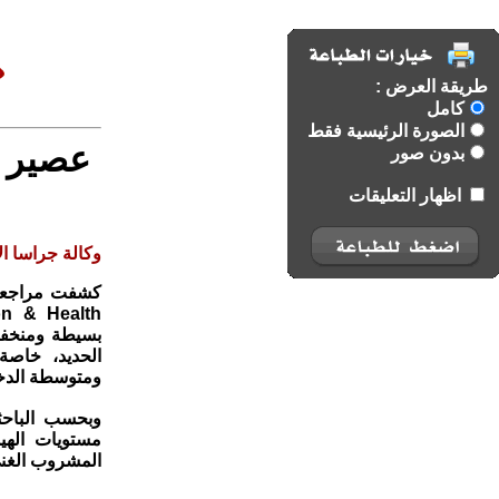
طريقة العرض :
كامل
الصورة الرئيسية فقط
عصير "
بدون صور
اظهار التعليقات
وكالة جراسا الا
بسيطة ومنخفض
الحديد، خاصة
ومتوسطة الدخ
وبحسب الباحث
مستويات الهي
المشروب الغني