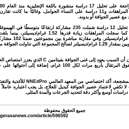
دراسات على المراهقات و11 دراسة على النساء الحوامل، وغالبًا ما كانت 
مع عصير الجوافة أو بدونه.
غرام/ديسيلتر. كما سجلت المراهقات زيادة قدرها 1.52 غرام/د
الحوامل 1.84 غرام/ديسيلتر. و
 المجموعة التي تناولت الجوافة مع الحديد.
ويرجح الباحثون أن السبب يعود إلى غنى الجوافة بفيتامين C 
على كميات تفوق البرتقال بأربع مرات لكل 100 غرام، إضافة إلى 
ورغم النتائج المشجعة، أكد اختصاصي من المعهد 
لا تكفي لاعتماد عصير الجوافة كبديل للعلاج، بل يجب اعتباره عاملاً 
دراسات أوسع وأكثر دقة لتحديد الجرعات والمدة المثلى.
جميع الحقوق محفوظة
.gerasanews.com/article/596592