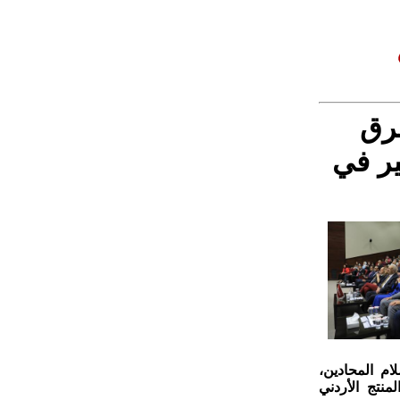
رق
ير في
ام المحادين،
لمنتج الأردني