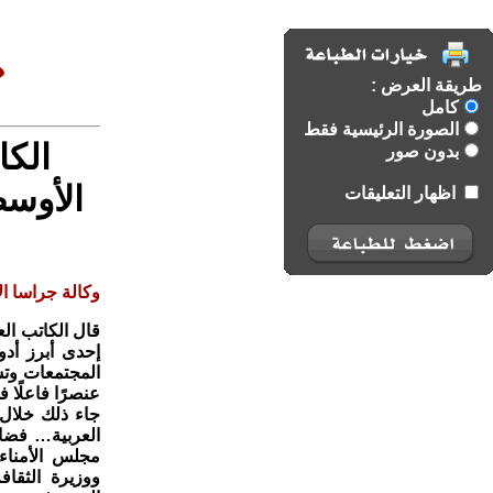
طريقة العرض :
كامل
الصورة الرئيسية فقط
الك
بدون صور
الأوسط
اظهار التعليقات
وكالة جراسا الا
قال الكاتب الع
إحدى أبرز أدو
المجتمعات وتش
عنصرًا فاعلًا 
جاء ذلك خلال 
العربية… فضاء
مجلس الأمناء 
ووزيرة الثقافة