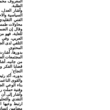
المعروف محمد 
الطلبة.
وأشار العدل، خ
السياسية والا
الفني التقليد
محاولات طمس ا
وقال إن الضمي
للغاية، فهو من
العربي، وفي م
التلقي لدى ال
المحتوى.
بدورها، أشارت
المجتمعات العر
من جانبه، أشا
قضايا الفكر و
النجاح'.
بدوره، أكد رئ
والقوى الناعمة
بناء الوعي الج
وفنية حملت رس
وأشار إلى أن 
النقدي والتحلي
ارتبط وعيها ا
مضامين إنسانية