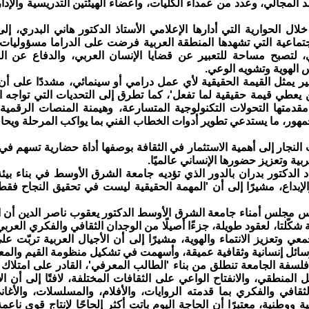
المجالي، وعدد من عمداء الكليات، وأعضاء الهيئتين التدريسية والإدا
لال الحوارية التي أدارها الإعلامي الأستاذ الدكتور هاني البدري، إل
جتماعية التي تشهدها المنطقة العربية فرضت على الدراما مسؤوليات ت
ي، لتصبح مساحة للتعبير عن قضايا الإنسان العربي، والدفاع عن ال
لهوية وتشويه الوعي.
ر يمثل القيمة الحقيقية لأي عمل درامي أو سينمائي، مشددًا على أن
 يعطي قيمة حقيقية لما تفعل'، كما تطرق إلى التحديات التي تواجه ال
قدمتها التحولات التكنولوجية المتسارعة، وهيمنة المنصات الرقمية، 
جمهور، ما يستدعي تطوير أدوات الخطاب الفني بما يواكب المرحلة ويح
 النجار إلى أهمية الاستثمار في الثقافة بوصفها أداة حضارية تسهم ف
بية وتعزيز حضورها الإنساني عالميًا.
د الدكتور بدران بالدور الذي تؤديه جامعة الشرق الأوسط في بناء بيئ
الإبداع، مشيرًا إلى أن 'المهمة الحقيقية ليست في تحقيق النجاح فقط،
يس مجلس أمناء جامعة الشرق الأوسط الدكتور يعقوب ناصر الدين أن الد
 شكّلتا، لعقود طويلة، جزءًا أصيلًا من الوجدان الثقافي والفكري العرب
معي وتعزيز الانتماء والهوية، مشيرًا إلى أن الأجيال العربية تربّت عل
ائل إنسانية وثقافية عميقة، وأسهمت في تشكيل منظومة القيم والمع
فلسفة الجامعة تنطلق من بناء 'الطالب المعرفي'، القادر على امتلاك أ
ل المنطقي، والانفتاح الواعي على الثقافات المختلفة، لافتًا إلى أن ال
لثقافي والفكري بما قدمته الروايات، والأفلام، والمسلسلات، والأغان
 ووطنية، معتبرًا أن الحاجة اليوم باتت أكثر إلحاحًا لإنتاج قوى ناعم