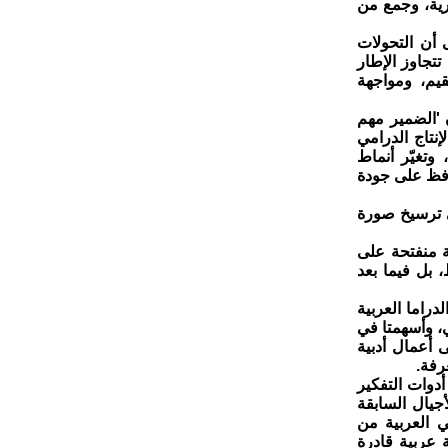
رية، وجمع من
ى أن التحولات
تجاوز الإطار
قيم، ومواجهة
 'الضمير مهم
إنتاج الدرامي
وتغيّر أنماط
افظ على جودة
ي ترسيخ صورة
ة منفتحة على
 بل فيما بعد
راما العربية
ي، وأسهمتا في
ى أعمال أدبية
رفة.
دوات التفكير
أجيال السابقة
ي العربية من
ة عربية قادرة