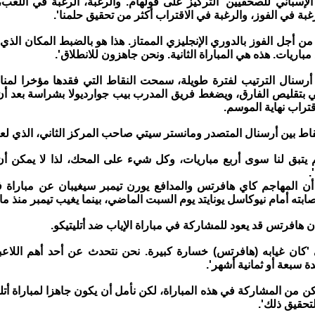
لإسباني للصحفيين 'التركيز على فولهام. والرغبة، الرغبة في اللعب، 
غبة في الفوز، والرغبة في الاقتراب أكثر من تحقيق حلمنا'.
 أجل ​الفوز بالدوري الإنجليزي الممتاز. هذا هو بالضبط المكان الذي 
مباريات. هذه هي المباراة الثانية. ونحن جاهزون للانطلاق'.
أرسنال الترتيب لفترة طويلة، ​سمحت النقاط التي فقدها مؤخرا لمن
بتقليص الفارق، ويضغط ​فريق المدرب بيب جوارديولا بشراسة بعد 
تراب نهاية الموسم.
قاط ⁠بين أرسنال المتصدر ومانستر سيتي صاحب المركز الثاني، الذي لعب
لم يتبق لنا سوى أربع مباريات، وكل شيء على المحك، لذا لا يمكن أ
.
 أن المهاجم كاي هافرتس والمدافع ​يورن تيمبر سيغيبان عن ​مباراة فو
بته أمام نيوكاسل يونايتد يوم السبت الماضي، بينما يغيب تيمبر منذ ما
ن هافرتس ​قد يعود للمشاركة في مباراة الإياب ضد أتليتيكو.
 'كان غيابه (هافرتس) ​خسارة كبيرة. ⁠نحن نتحدث عن أحد أهم اللاعب
ة سبعة أو ثمانية أشهر'.
ن من المشاركة في هذه المباراة، لكن نأمل أن يكون جاهزا لمباراة أتليتيك
حقيق ذلك'.