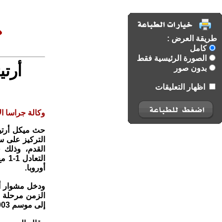
طريقة العرض :
كامل
الصورة الرئيسية فقط
أرتي
بدون صور
اظهار التعليقات
وكالة جراسا الا
حث ميكل أرتيت
التركيز على سع
القدم، وذلك 
الت
أوروبا.
ودخل مشوار أر
الزمن مرحلة نه
إلى موسم 2003-2004 عندما لم يخسر الفريق أي ⁠مباراة.