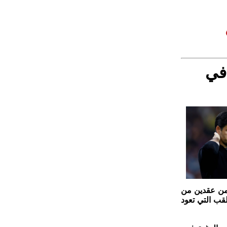
 في
 من عقدين من
قب ​التي تعود