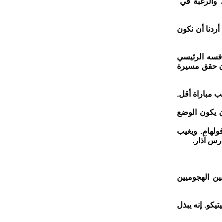
والرغبة في ​
أردنا أن نكون
افسه الرئيسي
أن حقق مسيرة
 مباراة أقل.
ن يكون الوضع
لهام. ⁠ويغيب
رس آذار.
ين الهجوميين
و. ⁠إنه ​يبذل