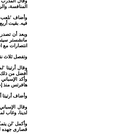
وقال المدرب ا
المنافسة، والر
وأضاف 'نلعب من
فيه. بقيت أربع 
وبعد أن تصدر 
مانشستر سيتي 
انتصارات مع اق
وتفصل ثلاث ‌ن
وقال أرتيتا '
أفضل من ذلك'
وأكد الإسباني
هافرتس منذ إصا
وأضاف أرتيتا أ
وقال الإسباني
لدينا، وغاب لمد
وأكمل 'لن يتمك
قصارى جهده لت