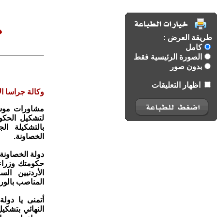
طريقة العرض :
كامل
الصورة الرئيسية فقط
بدون صور
اظهار التعليقات
وكالة جراسا الا
مشاورات موسع
لتشكيل الحكوم
بالتشكيلة ال
الخصاونة.
دولة الخصاونة ل
حكومتك وزراء 
الأردنيين ال
المناصب بالور
أتمنى يا دولة
النهائي بتشك