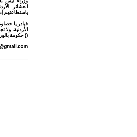
وزراء ليس بال
العشائر الأرد
باستطاعتهم إد
فبادر يا خصاو
الأردنية، ولا
(( حكومة بالوراث
@gmail.com