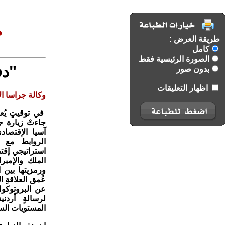
طريقة العرض :
كامل
الصورة الرئيسية فقط
"دف
بدون صور
اظهار التعليقات
وكالة جراسا الا
في توقيتٍ يُعد
جاءتْ زيارة جل
آسيا الإقتصاد
الروابط مع ا
استراتيجي إقتص
الملك والإمبر
ورمزيتها بين ا
عُمق العلاقةِ ال
عن البروتوكول
لرسالةٍ أردني
المستويات السي