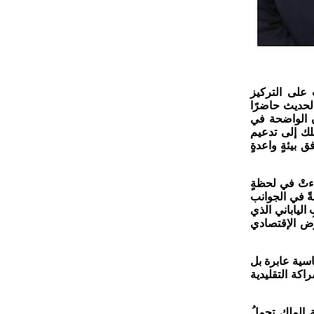
 على التركيز
الحديث حاضرًا
ن الواضحة في
لملك إلى تدعيم
 بيئةٍ واعدةٍ
اءتْ في لحظةٍ
ةً في الجوانب
 الياباني الذي
هوض الإقتصادي
اسية عابرة بل
اكة التقليدية
 الملك تحملُ