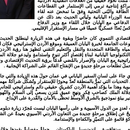
مثلتْ تحوّلًا حقيقيًا من العلاقات التقليدية الأردنية
شراكةٍ إنتاجية ترمي إلى الإستثمار في القطاعات
الطاقة والبُنى التحتية وفقَ ما تمخضَ عنه لقاء
سة الوزراء اليابانية وليأتي الحديث بعد ذلك عن
 الدفاعي مع اليابان خلال اللقاء مع وزير الدفاع
كسُ بُعدًا عسكريًّا عميقًا في مسار الإستقرار الإقليمي.
قتصادي التنموي كان حاضرًا وبقوة في هذه الزيارة لينطلقَ الحديث
عات الجامعة لخبرةِ اليابان العميقة وموقع الأردن الإستراتيجي فكان 
ياه والطاقة المتجددة والنقل والتعليم التقني لتظهرَ هنا رؤية الأرد
لتكنولوجيا اليابانية لبناءِ إقتصادٍ أكثر تنوعٍ واستدامةٍ وليدعو جلالة ا
اتيجية مع اليابان والإصرار بالمُضي قُدمًا برؤية التحديث الإقتصادي وفق
حملُ تطلّعات مرحلةٍ جديدةٍ من الإنفتاح القائم على الشراكة الإيجابية .
ي جاءَ على لسانِ السفير الياباني في عمان حولَ هذه الزيادة والتي ج
تحديات التي تمرُّ بالمنطقة تُعدّ مِحورًا للإستقرار وتُشكّل شراكةً مهم
موية وهذا ما يؤكد أهمية الأردن كشريكٍ حقيقي دائمٍ واستراتيجي للجانبِ
لالة الملك كصاحبِ فِكرٍ ونهجٍ عميقٍ مُتزن يسعى إلى السلامِ والنُ
ر بيئةٍ نموذجيةٍ بالشرقِ الأوسط تحظى بالأمان والقُدرة على الإبداع.
ه لعددٍ من الدول الآسيوية و على رأسها اليابان ليست مُجرّد زيارة دبلوم
ٌ عن إطلاق مرحلةٍ جديدة من التعاون الأردني الآسيوي بعيدةً عن الشر
ٍ قائمةٍ على التميّزِ والكفاءةِ والإستدامة.
ام… سنغافورة… إندونيسيا…الباكستان… جولةٌ مفصليةٌ يقودها جلالة