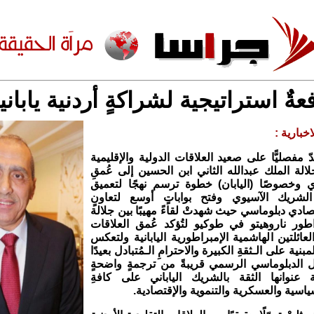
عةٌ استراتيجية لشراكةٍ أردنية ياباني
خبارية :
ّ مفصليًّا على صعيد العلاقات الدولية والإقليمية
الة الملك عبدالله الثاني ابن الحسين إلى عُمقِ
ي وخصوصًا (اليابان) خطوة ترسم نهجًا لتعميق
لشريك الآسيوي وفتح بواباتٍ أوسع لتعاونٍ
ادي دبلوماسي حيث شهدتْ لقاءً مهيبًا بين جلالة
اطور ناروهيتو في طوكيو لتُؤكد عُمق العلاقات
لعائلتين الهاشمية الإمبراطورية اليابانية ولتعكس
مبنية على الـثقةِ الكبيرة والاحترامِ الـمُتبادل بعيدًا
 الدبلوماسي الرسمي قريبةً من ترجمةٍ واضحةٍ
ة عنوانها الثقة بالشريك الياباني على كافةِ
اسية والعسكرية والتنموية والإقتصادية.