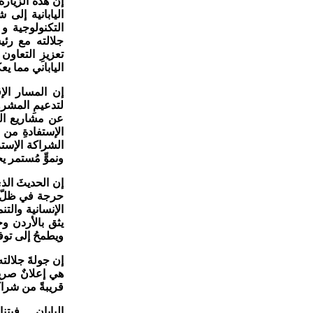
إن هذه الزيارة 
اليابانية إلى 
التكنولوجية و 
جلالته مع رئي
تعزيزِ التعاون
الياباني مما يع
إن المسار الإ
لتدعيمِ المشرو
عن مشاريع الم
الإستفادةِ من ا
الشراكة الإستر
ونموٍّ مُستمر ي
إن الحديثَ الذ
حرجة في ظلّ ال
الإنسانية والتن
يثق بالأردن وج
ويطمحُ إلى توفي
إن جولةَ جلالت
هي إعلانٌ صريح
قريبةً من شراكة
اليابان… فيتن