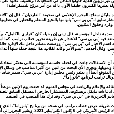
ير نزيهين للغاية حاولوا التدخل في الانتخابات الرئاسية.. علاوة على
لة يعتبرها الكثيرون حليفنا الأول. يا له من أمر مروّع للديمقراطية!
ه مايكل سفاج، المحرر الإعلامي في صحيفة “الغارديان”، قال إن “الا
ار سابق لـ”بي بي سي” باتهامها بالتحيز المنظم والخطير في تغطيتها 
غزة وحقوق المثليين.
ر صدمة داخل المؤسسة، قال ديفي إن رحيله كان “قراري بالكامل”، وي
تعد فيه “بي بي سي” للاعتذار عن طريقة تحرير خطاب ترامب. كما است
 قسم الأخبار في “بي بي سي”. ووصفت مصادر داخل تلك الإدارة حالةً
يس، وقال أحدهم: “يبدو الأمر وكأنه انقلاب، هذا نتيجة حملة شنها أعدا
.
 أن الاستقالات جاءت في لحظة حاسمة للمؤسسة التي تحضّر لمحادثا
وتمويلها. ويجري الآن البحث عن اثنين من أكبر المناصب في وسائل الإ
من المتوقع أيضاً أن يعتذر رئيس مجلس إدارة “بي بي سي”، سمير شاه،
الد ترامب لبرنامج “بانوراما”.
قافة والإعلام والرياضة في مجلس العموم قد حددت يوم الإثنين موعداً نها
ادعاءات مايكل بريسكوت، المستشار الخارجي المستقل السابق للجنة 
معايير التحريرية في “بي بي سي”. وقد ترك هذا المنصب في الصيف.
وت طريقة عرض خطاب ترامب في نسخة من برنامج “بانوراما”، الذي 
من خطاب ألقاه الرئيس الأمريكي في 6 كانون الثاني/يناير 21