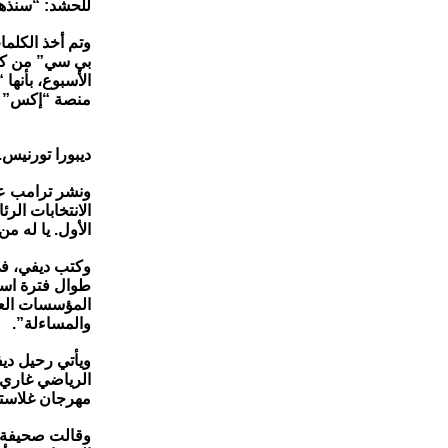
للحشد: “سنذهب
وتم أخذ الكلما
بي سي” من كار
منصة “إكس” إ
ديبورا تورنيس. لندن. 10 نوفمب
ونشر ترامب عل
الانتخابات الر
الأول. يا له من
وكتب ديفي، ف
طوال فترة استق
المؤسسات العام
والمساءلة”.
ويأتي رحيل دي
الرياضي غاري 
مهرجان غلاستو
وقالت صحيفة “