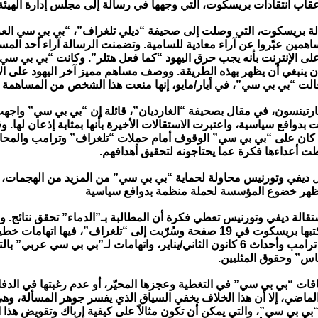
قاب انتقادات بريسكوت، التي وجهها في رسالة إلى مجلس إدارة الهيئة
لة بريسكوت، التي وصلت إلى صحيفة “ديلي تلغراف”، “بي بي سي العر
همين عبّروا عن آراء معادية للسامية. وتضمنت الرسالة آراء أحد المس
ى الإنترنت بأنه يجب حرق اليهود “كما فعل هتلر”. وكانت “بي بي سي
كان ينبغي أن يظهر بهذه الطريقة. ووصف مساهم مميز آخر اليهود على الإ
لت “بي بي سي”، في أيار/مايو، إنها منعت هذا الشخص من المساهمة مس
رتينسون، في مقال بصحيفة “الغارديان”، قائلة إن “بي بي سي” واجه
دوافع سياسية، واعتبرت الاستقالات الأخيرة بأنها بمثابة إذعان لها. و
 كان على “بي بي سي” الوقوف أمام حملات “تلغراف” وترامب والمحا
طت أعداءها فكرة عما يحتاجونه لتحقيق أهدافهم.
 ديفي وتورنيس محاولة لحماية “بي بي سي” من المزيد من الهجمات، 
ُظهر خضوع المؤسسة لحملة منظمة بدوافع سياسية
قالة ديفي وتورنيس تعطي فكرة أن المطالبة بـ”الدماء” تحقق نتائج. و
المذكرة التي كتبها بريسكوت في 19 صفحة وسُرّبت إلى “تلغراف”، فيها اتهاما
“بانوراما” عن ترامب وأحداث 6 كانون الثاني/يناير، واتهامات لـ”بي بي سي عربي” 
ماس” وحقوق المثليين.
اقات “بي بي سي” في التغطية وعجزها المحيّر، أو عدم رغبتها في الدف
لماضي، إلا أن هذا الخلاف يخفي السياق الذي يفسر جوهر المسألة، وهي
بي بي سي”، والتي يمكن أن تكون مثالاً على كيفية إرباك وتقويض هذا 