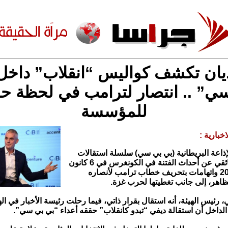
ديان تكشف كواليس “انقلاب” داخل
ي” .. انتصار لترامب في لحظة ح
للمؤسسة
خبارية :
ذاعة البريطانية (بي بي سي) سلسلة استقالات
بسبب فيلم وثائقي عن أحداث الفتنة في الكونغرس في 6 كانون
الثاني/يناير 2020 واتهامات بتحريف خطاب ترامب لأنصاره
تظاهر، إلى جانب تغطيتها لحرب غزة.
، رئيس الهيئة، أنه استقال بقرار ذاتي، فيما رحلت رئيسة الأخبار في اله
الداخل أن استقالة ديفي “تبدو كانقلاب” حققه أعداء “بي بي سي”.