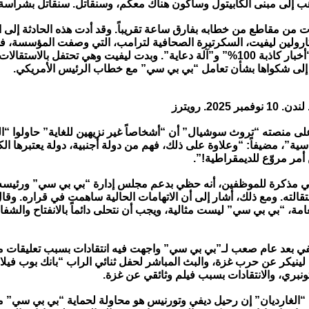
 إلى مبنى الكابيتول وسأكون هناك معكم، وسنقاتل. سنقاتل بشراسة
ت من مقاطع من خطابه بفارق ساعة تقريباً. وقد أدت هذه الحادثة إلى ا
ولين ليفيت، السكرتيرة الصحافية لترامب، التي وصفت المؤسسة، في 
الأسبوع، بأنها “أخبار كاذبة 100%” و”آلة دعاية”. وبدت ليفيت وهي تحتفل بالا
لى شكواها بشأن تعامل “بي بي سي” مع خطاب الرئيس الأمريكي.
ر 2025. رويترز
ى منصته “تروث سوشيال” أن “أشخاصاً غير نزيهين للغاية” حاولوا “ا
ئاسية”، مضيفاً: “وعلاوة على ذلك، فهم من دولة أجنبية، دولة يعتبرها الك
 أمر مروّع للديمقراطية!”.
ي مذكرة للموظفين، أنه حظي بدعم مجلس إدارة “بي بي سي” ورئيسه
الته. ومع ذلك، أشار إلى أن الاتهامات الحالية ساهمت في قراره. وقا
ة، “بي بي سي” ليست مثالية، ويجب أن نتحلى دائماً بالانفتاح والشفا
في بعد عام صعب لـ”بي بي سي” واجهت فيه انتقادات بسبب تعليقات مق
لينيكر عن حرب غزة، والبث المباشر لحفل ثنائي الراب “بانك بوب فيل
نبري، والانتقادات بسبب فيلم وثائقي عن غزة.
الغارديان” إن رحيل ديفي وتورنيس هو محاولة لحماية “بي بي سي” م