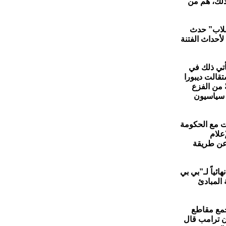
 ذلك، هم من
نقلاب” حدث
لأحداث الفتنة
أتي ذلك في
قالت ديبورا
 من الفزع
ء سياسيون
ت مع الحكومة
علام
 عن طريقة
ئياً لـ”بي بي
المبادئ
جمع مقاطع
20. ويشير التحرير إلى أن ترامب قال