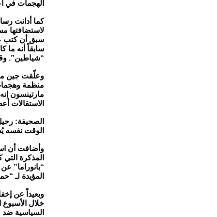
الهجمات في أع
كما أدانت رسا
لاستضافتها مسا
سبق أن كتب عل
سابقاً أنه ما 
“شياطين”. وقا
وعلّقت جين ما
منظمة وهجمات ب
مارتينسون إنه
الاستقالات أع
الصحيفة: رحيل
الوقت نفسه ي
وأضافت أن است
المؤيدة لـ “ح
وبعيداً عن إخف
خلال الأسبوع ا
السياسية ضد “