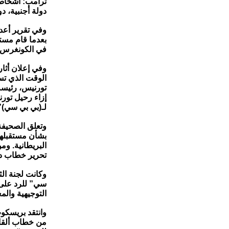
ترامب: أشخاص غ
دولة أجنبية، دو
وفي تقرير أعد
بعدما قام مستش
في الكونغرس و
وفي إعلان أثا
الوقت الذي تس
تورنيس، رئيسة
إزاء رحيل تورن
لـ(بي بي سي)”
وتعلق الصحيفة
بشأن مستقبلها 
البريطانية. و
تحرير خطاب دون
وكانت لجنة الث
سي” للرد على 
التوجيهية وال
وانتقد بريسك