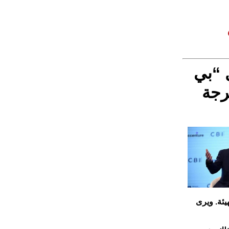
 “بي
رجة
يئة. ويرى