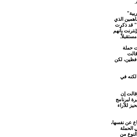
.
بية”
اهمين الذي
” قد ذكرت
نترنت بأنهم
تقبلاً.
ت حملة
قالت
فظين، لكن
لكنه في
قالت إن
ت خطيرة لبرنامج
بالتحيز للآراء
اع عن نفسها،
 الحملة
النوع من