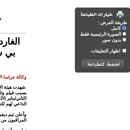
طريقة العرض :
كامل
الصورة الرئيسية فقط
الغار
بدون صور
بي س
اظهار التعليقات
وكالة جراسا الا
شهدت هيئة الإ
الداعي لهم لل
وأعلن تيم ديفي
المراقبون من 