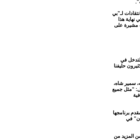
”.
نتقادات لـ”بي
نهاية هذا
ستقالات مشيرة على
لتدخل في
ثيرون حليفنا
، سمير شاه،
ل: “مثل جميع
فية
دم برنامجها
ان” في
ن المزيد من