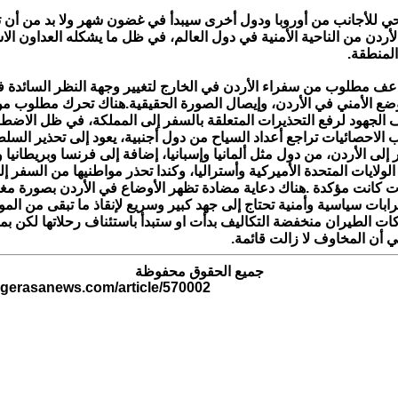
ي للأجانب من أوروبا ودول أخرى سيبدأ في غضون شهر ولا بد من أن 
أردن من الناحية الأمنية في دول العالم، في ظل ما يشكله العداون الا
لمنطقة.
ف مطلوب من سفراء الأردن في الخارج لتغيير وجهة النظر السائدة
وضع الأمني في الأردن، وإيصال الصورة الحقيقية. هناك تحرك مطلوب من
ف الجهود لرفع التحذيرات المتعلقة بالسفر إلى المملكة، في ظل الاضط
ب الاحصائيات تراجع أعداد السياح من دول أجنبية، يعود إلى تحذير السل
لى الأردن، من دول مثل ألمانيا وإسبانيا، إضافة إلى فرنسا وبريطانيا وإي
لولايات المتحدة الأميركية وأستراليا، وكندا تحذر مواطنيها من السفر إل
 كانت مؤكدة . هناك دعاية مضادة تظهر الأوضاع في الأردن بصورة مغاي
بات سياسية وأمنية تحتاج إلى جهد كبير وسريع لإنقاذ ما تبقى من ال
ات الطيران منخفضة التكاليف بدأت او ستبدأ باستئناف رحلاتها لكن ب
 أن المخاوف لا زالت قائمة.
جميع الحقوق محفوظة
.gerasanews.com/article/570002