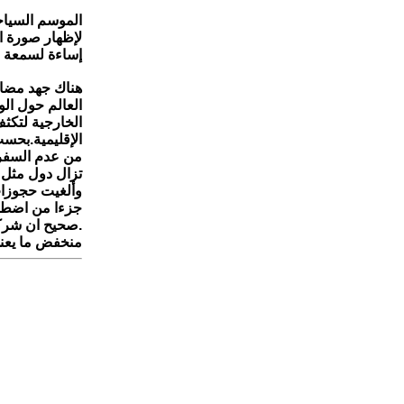
الموسم السياح
لإظهار صورة ال
إساءة لسمعة ا
هناك جهد مضاع
العالم حول ال
الخارجية لتكث
الإقليمية. بحس
من عدم السفر إ
تزال دول مثل ا
وألغيت حجوزات
جزءا من اضطرا
. صحيح ان شرك
منخفض ما يعني