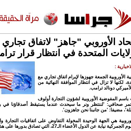
تحاد الأوروبي "جاهز" لاتفاق تجاري 
لايات المتحدة في انتظار قرار ترا
خبارية :
 الأوروبية الجمعة جهوزها لإبرام اتفاق تجاري مع
دة، لكنها لا تزال في انتظار الموافقة النهائية من
لأميركي دونالد ترامب.
باسم المفوضية الأوروبية لشؤون التجارة أولوف
مر صحافي: 'لننتظر ونر ما سيحدث عندما يستيقظ أصدقاؤنا في 
ة'، مضيفا: 'من جانبنا نحن جاهزون'.
وروبية هي الجهة الوحيدة المخولة التفاوض على اتفاقيات التجارة وات
 نيابة عن الدول الأعضاء الـ27، التي تصادق بدورها على هذه القرارات.