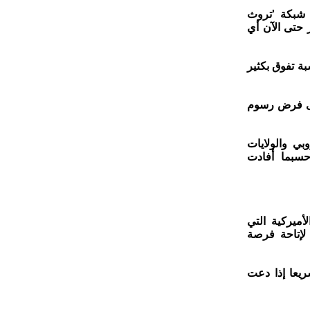
 شبكة 'تروث
 حتى الآن أي
وروبي، وهي نسبة تفوق بكثير
على فرض رسوم
بي والولايات
حسبما أفادت
أميركية التي
 هذه الإجراءات حتى 14 تموز/يوليو لإتاحة فرصة
ريعا إذا دعت