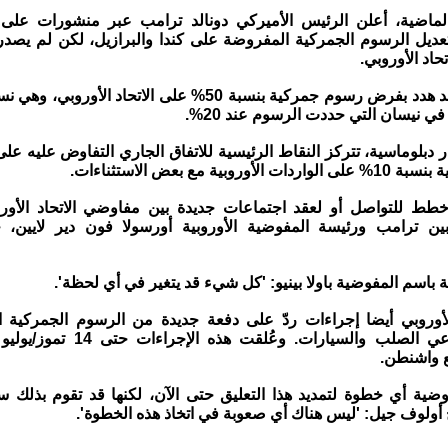
 الماضية، أعلن الرئيس الأميركي دونالد ترامب عبر منشورات على
يل الرسوم الجمركية المفروضة على كندا والبرازيل، لكن لم يصدر
حاد الأوروبي.
وكان ترامب قد هدد بفرض رسوم جمركية بنسبة 50% على الاتحاد الأ
ي نيسان التي حددت الرسوم عند 20%.
بلوماسية، تتركز النقاط الرئيسية للاتفاق الجاري التفاوض عليه 
روبية مع بعض الاستثناءات.
خطط للتواصل أو لعقد اجتماعات جديدة بين مفاوضي الاتحاد الأورو
 بين ترامب ورئيسة المفوضية الأوروبية أورسولا فون دير لايين، 
 باسم المفوضية باولا بينيو: 'كل شيء قد يتغير في أي لحظة'.
 الأوروبي أيضا إجراءات ردّ على دفعة جديدة من الرسوم الجمركية ال
تستهدف قطاعي الصلب والسيارات. وعُلقت
 واشنطن.
وضية أي خطوة لتمديد هذا التعليق حتى الآن، لكنها قد تقوم بذلك س
أولوف جيل: 'ليس هناك أي صعوبة في اتخاذ هذه الخطوة'.