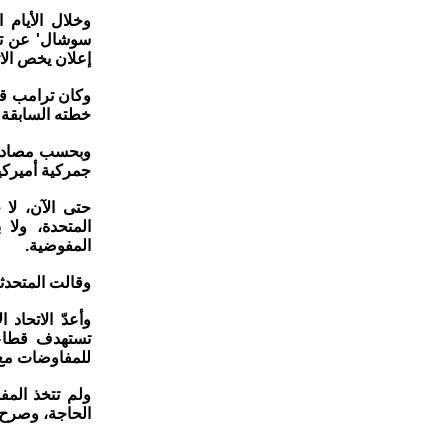
وخلال الأيام
سوشال' عن تعد
إعلان يخص الات
خطته السابقة ف
وبحسب مصادر د
جمركية أميركية بنسبة 10% على الواردات الأو
حتى الآن، لا 
المتحدة، ولا
المفوضية.
وقالت المتحدثة
وأعدّ الاتحاد
للمفاوضات مع
ولم تتخذ المف
الحاجة، وصرح 