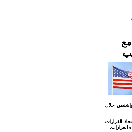
مع
مب
واشنطن خلال
خاذ القرارات