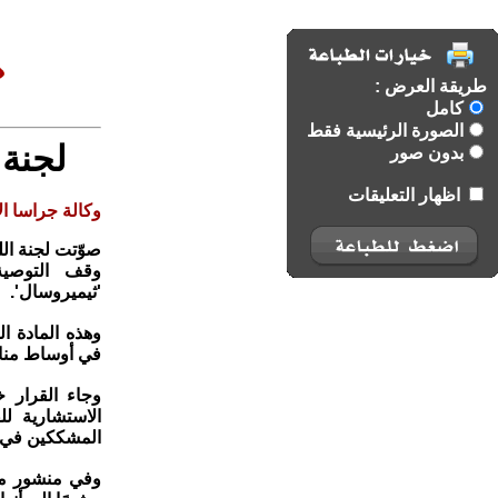
طريقة العرض :
كامل
الصورة الرئيسية فقط
لجنة 
بدون صور
اظهار التعليقات
وكالة جراسا الا
صوّتت لجنة الل
وقف التوصية 
'ثيميروسال'.
وهذه المادة ا
في أوساط منا
المشككين في ف
وفي منشور مط