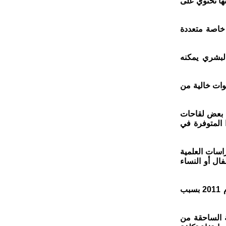
نها تحتوي على
 خاصة متعددة
لبشري يمكنه
فحة الأمراض أن جميع اللقاحات الروتينية للأطفال تحت سن 6 سنوات خالية من
ستخدم اليوم فقط في بعض لقاحات
عات الإنفلونزا المتوفرة في
اسات العلمية
ال أو النساء
وقد سُحبت إحدى مقالات كينيدي حول هذا الموضوع من موقع Rolling Stone عام 2011 بسبب
ة الساحقة من