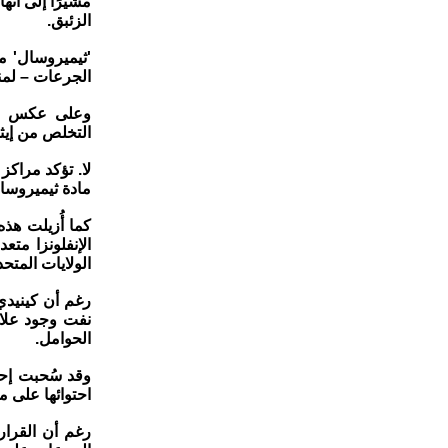
مشيرًا إلى أنه
الزئبق.
'ثيميروسال' م
الجرعات – لمنع
وعلى عكس ميث
التخلص من إيثي
مادة ثيميروسا
الولايات المتحد
رغم أن كينيدي
نفت وجود علاق
الحوامل.
احتوائها على م
رغم أن القرار