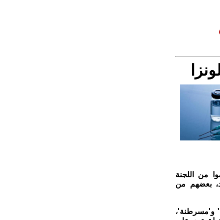
ونزا
تماع الأول للجنة الجديدة، بعد أن استبدل كينيدي 17 عضوا من اللجنة
 (CDC) بسبعة أعضاء جدد، بعضهم من
 و'مسرطنة'،