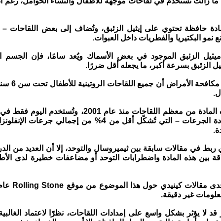
ا ما زالت تُستخدم في لقاحات موجهة للأطفال والنساء الحوامل، رغم أ
ادة حافظة تحتوي على إيثيل الزئبق، وتُضاف إلى بعض اللقاحات –
 نمو البكتيريا والفطريات داخل العبوات.
يل الزئبق الموجود في بعض الأسماك ويُعد سامًا، فإن الجسم ا
ل الزئبق بسرعة أكبر، ما يجعله أقل ضررًا.
لا. تؤكد مراكز مكا
ل.
كما أُزيلت هذه المادة من معظم اللقاحات منذ عام 2001، وتُ
الإنفلونزا متعددة الجرعات – التي تُشكّل أقل من 4% من إجمالي جر
ة.
 ربط في مقالات سابقة بين ثيميروسال والتوحد، إلا أن العديد من الدر
ة بين هذه المادة واضطرابات التوحد أو مضاعفات خطيرة لدى الأطف
علومات غير دقيقة.
 قد لا يؤثر بشكل واسع على إمدادات اللقاحات، نظرًا لاعتماد الغالبي