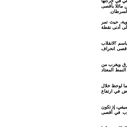
ي في حركتها
 مائلا بأقصى
السرطان.
وية، حيث تمر
لى أدنى نقطة
سم 'الانقلاب
نة، يبلغ فيها القمر أقصى انحراف
رق ويغرب من
لنمط المعتاد
ما لوحظ خلال
فاض في ارتفاع
يفي، إذ تكون
رب في أقصى