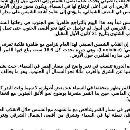
 الانقلاب الصيفي يحدث عندما تصل الشمس إلى أقصى ميل زاوي شمال
الأرض، أي في أعلى ارتفاع لها في السماء، ويكون محور دوران الأرض
مس في النصف الشمالي، ما يؤدي إلى تعامد أشعة الشمس على مدار 
س تبدأ بعد هذا اليوم بالتراجع ظاهريا نحو الجنوب في رحلتها السن
ل الخريفي في أيلول ثم تواصل حركتها نحو أقصى الجنوب حتى تصل إ
بتاريخ 21 كانون الأول المقبل.
ن انقلاب الشمس الصيفي لهذا العام يتزامن مع ظاهرة فلكية تعرف با
القمري الرئيسي' (Lunistice)، وهي دورة تحدث كل 18.6 س
ا في مداره الظاهري حول الأرض.
ه الدورة تتسبب في تغير واضح في مسار القمر في السماء، حيث يش
بيا عن الشرق والغرب مائلا نحو الشمال أو الجنوب، وهو ما يخالف ا
لقمر يظهر منخفضا في السماء عند بعض أطواره، لا سيما وقت البدر ك
حزيران الماضي، حين بدا القمر منحرفا بوضوح نحو الأفق الجنوبي مع انخ
'.
لتغير في مسار القمر يتناقض مع ما نشهده مع الشمس خلال الانقلاب الص
أعلى نقطة لها في السماء وتشرق من أقصى الشمال الشرقي وتغ
.