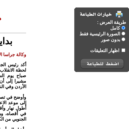
طريقة العرض :
كامل
الصورة الرئيسية فقط
بدا
بدون صور
اظهار التعليقات
وكالة جراسا الا
أكد رئيس الجم
صباح يوم الس
مشيرا إلى أن
الأردن وفي ال
أطول نهار وأق
في أقصاه، وه
الجنوبي من الك