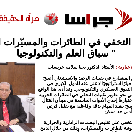
التخفي في الطائرات والمسيّرات ا
" سباق العلم والتكنولوجيا
اخبارية :
الأستاذ الدكتور يحيا سلامه خريسات
المتسارع في تقنيات الرصد والاستشعار، أصبح
يارًا استراتيجيًا لا غنى عنه للدول الكبرى في
لتفوق العسكري والتكنولوجي. وقد أدى هذا الواقع
ي نحو تطوير تقنيات التخفي في الطائرات الحربية
عتبارها إحدى الأدوات الحاسمة في ميدان القتال
يح تنفيذ المهام بدقة وفاعلية مع تقليل فرص
أدنى حد ممكن.
لتخفي على تقليص البصمات الرادارية والحرارية
وتية للطائرات والمسيّرات، وذلك من خلال الدمج