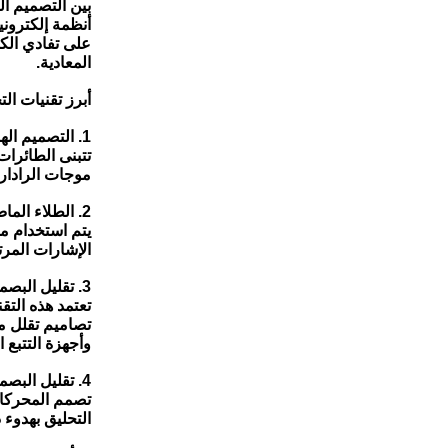
بين التصميم ا
أنظمة إلكتروني
على تفادي ال
المعادية.
أبرز تقنيات ال
1. التصميم الهندسي (الشبحية):
موجات الرادار
2. الطلاء الماص للموجات (RAM):
يتم استخدام م
الإشارات المرت
3. تقليل البصمة الحرارية:
تعتمد هذه التق
تصاميم تقلل من
وأجهزة التتبع 
4. تقليل البصمة الصوتية:
تصمم المحركات 
التحليق بهدوء د