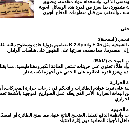
لهندسي الذكي، واستخدام مواد متقدمة، وتطبيق
ة متطورة، بما يعزز من قدرة هذه الوسائل الجوية
كشف والتعقب من قبل منظومات الدفاع الجوي
تخفي:
تتبنى الطائرات الشبحية مثل F-35 وB-2 Spirit تصاميم بزوايا حادة وس
 إلى مصدرها، مما يضعف قدرتها على الظهور على شاشات الرادار.
واد طلاء تحتوي على جزيئات تمتص الطاقة الكهرومغناطيسية، مما يقل
دة ويعزز قدرة الطائرة على التخفي عن أجهزة الاستشعار.
نية على تبريد عوادم الطائرات والتحكم في درجات حرارة المحركات، أو 
 انبعاث الحرارة، الأمر الذي يعقّد عمل الصواريخ الموجهة بالأشعة تحت
الحراري.
وأنظمة الدفع لتقليل الضجيج الناتج عنها، مما يمنح الطائرة أو المسيّ
اخل الأجواء المعادية دون إثارة الانتباه.