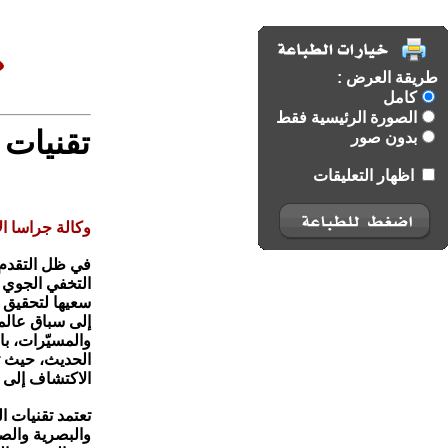
طريقة العرض :
كامل
الصورة الرئيسية فقط
تقنيات 
بدون صور
اظهار التعليقات
وكالة جراسا ال
في ظل التقدم 
التخفي الجوي خ
سعيها لتحقيق ا
إلى سباق عالم
والمسيّرات، با
الحديث، حيث تت
الاكتشاف إلى 
تعتمد تقنيات ا
والبصرية والص