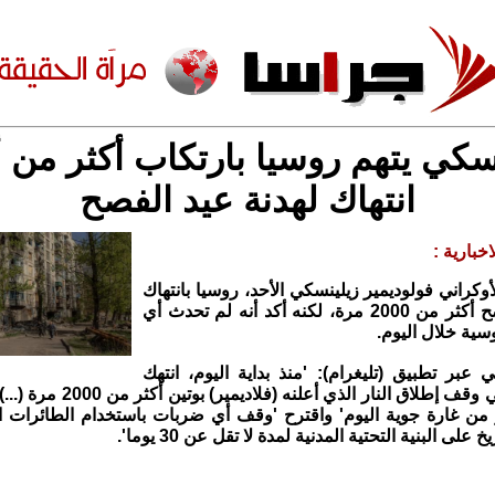
سكي يتهم روسيا بارتكاب أكثر من 
انتهاك لهدنة عيد الفصح
خبارية :
أوكراني فولوديمير زيلينسكي الأحد، روسيا بانتهاك
هدنة عيد الفصح أكثر من 2000 مرة، لكنه أكد أنه لم تحدث أي
سية خلال اليوم.
 عبر تطبيق (تليغرام): 'منذ بداية اليوم، انتهك
الجيش الروسي وقف إطلاق النار الذي أع
 من غارة جوية اليوم' واقترح 'وقف أي ضربات باستخدام الطائرات ال
لى البنية التحتية المدنية لمدة لا تقل عن 30 يوما'.