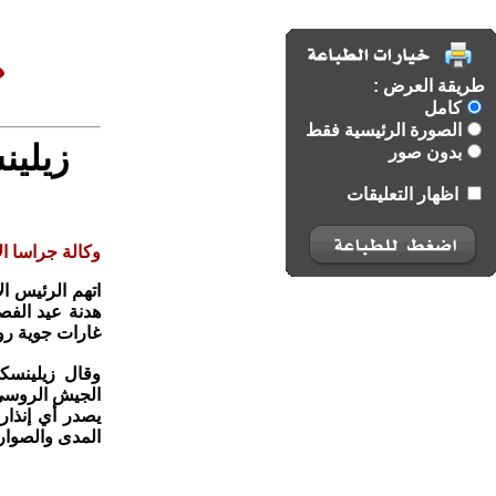
طريقة العرض :
كامل
الصورة الرئيسية فقط
زيلين
بدون صور
اظهار التعليقات
وكالة جراسا الا
اتهم الرئيس ال
غارات جوية رو
وقال زيلينسكي
يصدر أي إنذار
المدى والصواريخ ع