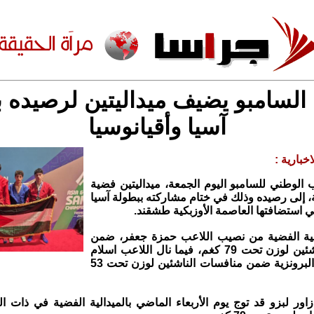
السامبو يضيف ميداليتين لرصيده ب
آسيا وأقيانوسيا
خبارية :
الوطني للسامبو اليوم الجمعة، ميداليتين فضية
، إلى رصيده وذلك في ختام مشاركته ببطولة آسيا
تي استضافتها العاصمة الأوزبكية طشقند.
لية الفضية من نصيب اللاعب حمزة جعفر، ضمن
منافسات الناشئين لوزن تحت 79 كغم، فيما نال اللاعب اسلام
لبزو الميدالية البرونزية ضمن منافسات الناشئين لوزن تحت 53
اور لبزو قد توج يوم الأربعاء الماضي بالميدالية الفضية في ذات 