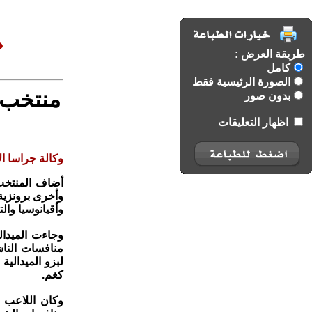
طريقة العرض :
كامل
الصورة الرئيسية فقط
منتخب 
بدون صور
اظهار التعليقات
وكالة جراسا الا
أضاف المنتخب 
وأخرى برونزية
وأقيانوسيا وال
وجاءت الميدا
كغم.
وكان اللاعب ز