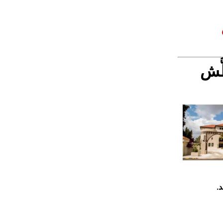
َّش
د.