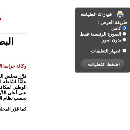
طريقة العرض :
كامل
الصورة الرئيسية فقط
البط
بدون صور
اظهار التعليقات
وكالة جراسا الا
قرَّر مجلس الو
عامَّاً لسُلطة 
الوطني لمكافحة
على أعلى الدّ
بحسب نظام القي
كما قرَّر المجل