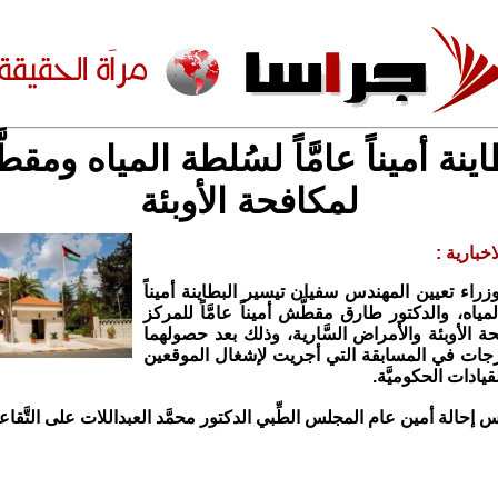
اينة أميناً عامَّاً لسُلطة المياه ومقط
لمكافحة الأوبئة
خبارية :
زراء تعيين المهندس سفيان تيسير البطاينة أميناً
المياه، والدكتور طارق مقطَّش أميناً عامَّاً للمركز
 الأوبئة والأمراض السَّارية، وذلك بعد حصولهما
َرجات في المسابقة التي أجريت لإشغال الموقعين
ادات الحكوميَّة.
س إحالة أمين عام المجلس الطِّبي الدكتور محمَّد العبداللات على التَّقاع