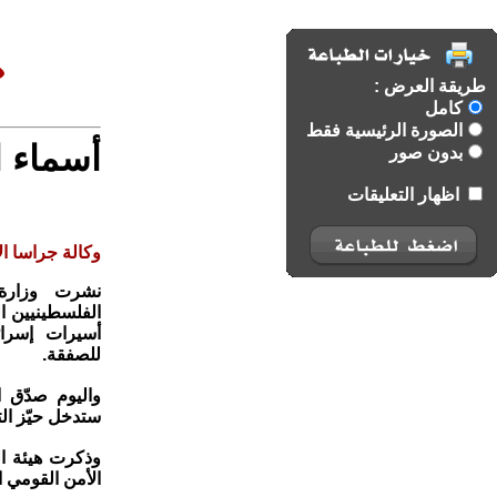
طريقة العرض :
كامل
الصورة الرئيسية فقط
أسماء ا
بدون صور
اظهار التعليقات
وكالة جراسا الا
نشرت وزارة 
أسيرات إسرائ
للصفقة.
واليوم صدّق 
ستدخل حيّز التن
وذكرت هيئة الب
الأمن القومي ا