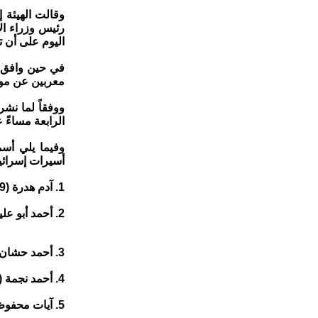
وقالت الهيئة 
رئيس وزراء ال
اليوم على أن 
في حين وافق أ
معربين عن موا
ووفقاً لما نشر
الرابعة مساءً 
أسيرات إسرائي
1. آدم هدرة (19 عاما) من القدس
2. أحمد أبو عليا (19 عاما) من جنوبي الضفة
3. أحمد حشان (19 عاما) من شمال الضفة
4. أحمد نجمة (19 عاما) من قطاع غزة
5. آيات محفوظ (34 عاما) من جنوبي الضفة