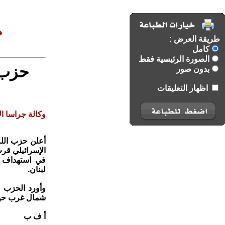
طريقة العرض :
كامل
الصورة الرئيسية فقط
حزب 
بدون صور
اظهار التعليقات
وكالة جراسا الا
أعلن حزب الله
في استهداف قا
لبنان.
وأورد الحزب ف
شمال غرب حيفا،
أ ف ب