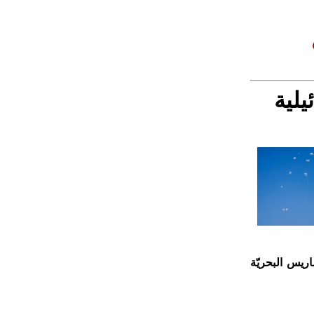
لية
ريس البحريّة