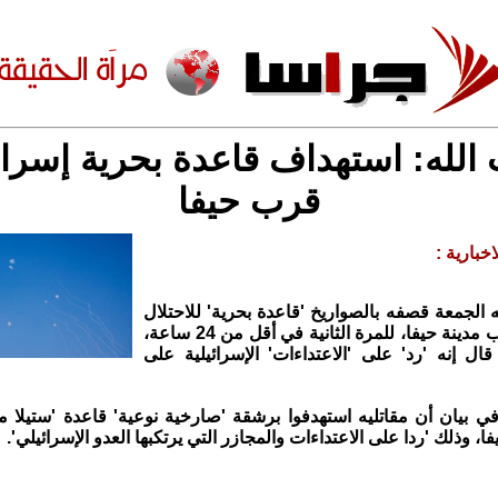
الله: استهداف قاعدة بحرية إسرائي
قرب حيفا
خبارية :
 الجمعة قصفه بالصواريخ 'قاعدة بحرية' للاحتلال
الإسرائيلي قرب مدينة حيفا، للمرة الثانية في أقل من 24 ساعة،
ل إنه 'رد' على 'الاعتداءات' الإسرائيلية على
ي بيان أن مقاتليه استهدفوا برشقة 'صارخية نوعية' قاعدة 'ستيلا ما
 وذلك 'ردا على الاعتداءات والمجازر التي يرتكبها العدو الإسرائيلي'.