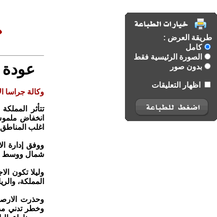
طريقة العرض :
كامل
الصورة الرئيسية فقط
عودة 
بدون صور
اظهار التعليقات
وكالة جراسا الا
تتأثر المملكة
انخفاض ملموس
اغلب المناطق، و
ووفق إدارة ا
شمال ووسط الم
وليلا تكون ال
المملكة، والري
وحذرت الارصا
وخطر تدني مدى