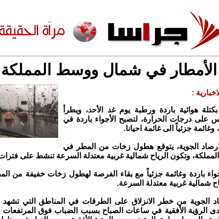
الأمطار في شمال ووسط المملكة ا
خبارية :
 بكتلة هوائية باردة ورطبة يوم غد الأحد، ويطرأ
 على درجات الحرارة، لتصبح الأجواء باردة في
غائمة جزئياً الى غائمة احيانا.
لارصاد الجوية، يتوقع هطول زخات من المطر في
ملكة، وتكون الرياح شمالية غربية معتدلة السرعة تنشط على فترات
اجواء باردة وغائمة جزئياً مع بقاء الفرصة لهطول زخات خفيفة من ا
اح شمالية غربية معتدلة السرعة.
د الجوية من خطر الانزلاق على الطرقات في المناطق التي تشهد ه
 الرؤية الأفقية في ساعات الصباح بسبب الضباب فوق المرتفعات ال