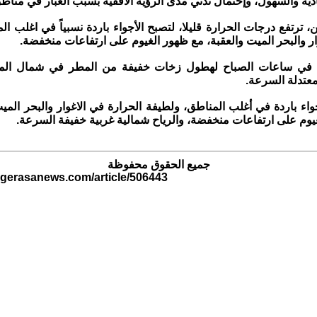
ية والسهول، وإحتمال تدني مدى الرؤية الأفقية بسبب الغبار في مناطق 
ن، ترتفع درجات الحرارة قليلا، لتصبح الأجواء باردة نسبياً في اغلب ال
وار والبحر الميت والعقبة، مع ظهور الغيوم على ارتفاعات منخفضة.
 في ساعات الصباح لهطول زخات خفيفة من المطر في شمال الممل
معتدلة السرعة.
جواء باردة في أغلب المناطق، ولطيفة الحرارة في الاغوار والبحر المي
وم على ارتفاعات منخفضة، والرياح شمالية غربية خفيفة السرعة.
جميع الحقوق محفوظة
.gerasanews.com/article/506443