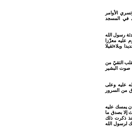
تسري الأوامر
ّي في المسجد
ثة رسول الله
 عليه معزّزا
دا وبلاءثقيلا
لب التقيّ من
ي صوت البشير
ه عليه وعلى
ق من السرور
 ان يمسك عليه
ث إلا بصدق ما
نذ ذكرت ذلك
ك لرسول الله