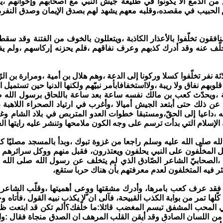
من الدّمع ألّا يكونوا في طليعة جيش النبي مع أصحابهم وإخوانهم ،ي
 الحبيب في مقصده،وقلبه معهم يشهد لهم بصدق الإيمان وصدق النفرة
افقون تخلّفوا بالأعذار الكاذبة ،ويتعللون بالخوف من الفتنة وقد سقطو
لتخلّف عنه وقد أدرك كذبهم وعرف نفاقهم ،فلم يحزنه إركاسهم ،ولم 
ثة نفر تخلّفوا كسلا وركونا إلى الدعة ،وهم هلال بن أمية ،ومرارة بن ال
وبهم نفاق ولا ريبة ،ولااستخفافابأمر نبيّهم ولكنها الدنيا حين تستميل 
ة ،ويحدّث كعب بن مالك نفسه ساعة بعد ساعة باللحاق برسول الله ص
 عن ذلك حتى أبتعد الجيش أميالا ،وأغرب في ارتياد الصحراء اللاهبة ،
ه ،داعيا إلى الحقّ،ومستبقا خطوات العدو المتربص في بلاد الشام وغ
الإسلام التي بدأت ترسم على وجه الكون ملامحها وتنشر عليه رايتها الع
له صلى الله عليه وسلم راجعا من غزوة تبوك ،وبدأ بالمسجد مصليّا كعا
 المخلّفون على النبي يحلفون ويعتذرون، فقبل منهم ووكل سرائرهم إل
الصحابيّ الشاعر الصّادق الذي لم يتخلف عن رسول الله صلى الله ع
ثر فيه المتخلفون لعدم معرفتهم بأن هناك حربا ستقع،
ة فقد عرف كعب بامرها، وأدرك مشقتها ووعى أهميتها ،وقلّب الشاعر 
ا كّلها تمر من بوابة الكذب القبيحة، فآلى ان ّلا يكذب نبيه القول ،فأتاه 
نبي المحب المشفق تبسم المغضب قائلا:ما خلّفك؟ألم تكن قد ابتعت 
ن اللسان الصادق وقد أيقن القلب المرهف ان الصدق منجاة فقال :وال