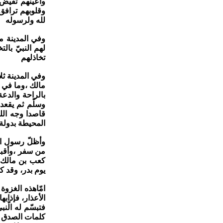
وأعينهم تفيض 
وقلوبهم ترافق
لله ولرسوله
وفي المدينة من
لهم النبيّ با
تخاذلهم
وفي المدينة ثلا
مالك ،وما في قل
بالراحة والدع
وسلّم ثم يقعد
قاصدا وجه الل
المحيطة بدولة 
وأظلّ رسول ال
من سفر ،وأقبل
كعب بن مالك ،
يوم بدر، وقد ك
امّاهذه الغزو
الأعذار، فإذابه
فتبسّم له الّ
كلمات الصدق م