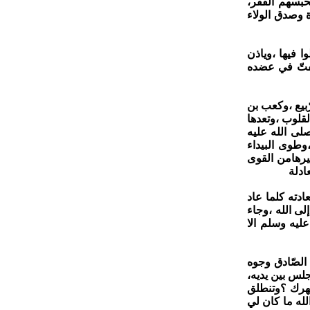
حبسهم الفقر،
 وصدق الولاء
ا فيها ،وياذن
يفتّ في عضده
رّبيع ،وكعب بن
القلوب ،وتعدها
لى الله عليه
وطوى البيداء
يرهامن القوى
ادلة
دته كلما عاد
ى الله ،وجاء
ليه وسلم الا
الصّادق وجوه
وجلس بين يديه،
ظهرك ؟وتنطلق
له ما كان لي