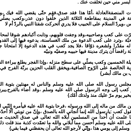
أيسر مني حين تخلفت عنك .
ت المنصفةالعادلة ،أمّا هذا فقد صدق،فقم حتّى يقضي الله فيك ،و
عة في المدينة بمقاطعة الثلاثة الذين خلّفوا دون عذر،وكعب يصل
،ويردّ السلام على الحبيب فلا يدري أتحركت شفتا النبي بالردّ أم لا
ّت على كعب وصاحبيه،وقد وجفت قلوبهم، وذابت أكبادهم شوقا لمحاد
حبّة ،وترد على كعب الدعوة من ملك الغساسنة، يدعوه فيها إلى القدوم
 مقدّرا ولشعره ذوّاقا ،فلا يجد كعب في هذه الدعوة إلّا امتحانا جدي
 رافضا أن يترك مدينة فيها حبيبه وصفيّه ونبيّه
يلة الخمسين وكعب يصلّي على سطح منزله ،وإذا الفجر يطلع ببراءة الق
توبة الخالصة على الرّوح الصافية،ويخفق القلب الحزين برنّة الفرح ف
ب بن مالك أبشر}
جلس رسول الله صلى الله عليه وسلم والناس له مهنئين بتوبة الل
 كعب إلى وجه الرسول صلى الله عليه وسلم ،وقد أضاء بالفرح،يبر
خير يوم مرّ عليك منذ ولدتك أمّك}
مالك من ماله إلى الله ورسوله ،فرحا بتوبة الله عليه فيأمره النّبي
ل كعب :يارسول الله إنما أنجاني الله بالصدق ،وإنّ من توبتي ألّا أحدّ
ما علمت أن أحدا من المسلمين أبلاه الله تعالى في صدق الحديث م
ى الله عليه وسلم أحسن مما أبلاني والله ما تعمّدت كذبة منذ قلت ذل
وسلم إلى يومي هذا ،وإنّي لأرجو الله تعالى أن يحفظني فيما بقي}