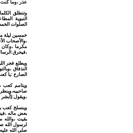
عذر ،وما كنت 
وتنطلق الكلما
النبوية المطا
الصلوات الخمس 
خمسين ليلة مر
،والأصحاب الأ
مكرما ،وكان له
،فيحرق الرسالة
ويطلع فجر الل
النذفاق ،وبال
الصارخ :يا كع
ويتامم كعب م
صاحبيه،وينظر
،ويقول:{أبشر ب
وينسلخ كعب بن 
بعض ماله ،فيقو
بقيت ،والله 
لرسول الله صل
صلى الله عليه 