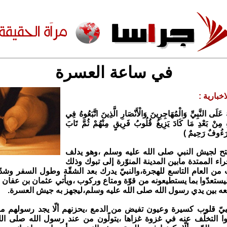
في ساعة العسرة
خبارية :
 عَلَى النَّبِيِّ وَالْمُهَاجِرِينَ وَالْأَنْصَارِ الَّذِينَ اتَّبَعُوهُ فِي
مِنْ بَعْدِ مَا كَادَ يَزِيغُ قُلُوبُ فَرِيقٍ مِنْهُمْ ثُمَّ تَابَ
مْ رَءُوفٌ رَحِيمٌ )
فتح لجيش النبي صلى الله عليه وسلم ،وهو يدلف
راء الممتدة مابين المدينة المنوّرة إلى تبوك وذلك
 العام التاسع للهجرة،والنبيّ يدرك بعد الشقّة وطول السفر وشدّة ا
ليستعدّوا بما يستطيعونه من قوّة ومتاع وركوب ،ويأتي عثمان بن عفان 
ضعه بين يدي رسول الله صلى الله عليه وسلم،ليجهز به جيش العسرة.
بيّ قلوب كسيرة وعيون تفيض من الدمع ،يحزنهم ألّا يجد رسولهم ما
وا التخلّف عنه في غزوة غزاها ،يتولّون من عند رسول الله صلى ال