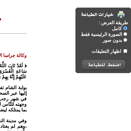
طريقة العرض :
كامل
الصورة الرئيسية فقط
بدون صور
اظهار التعليقات
وكالة جراسا الا
﴿ لَقَدْ تَابَ اللَّهُ
سَاعَةِ الْعُسْرَةِ 
عَلَيْهِمْ إِنَّهُ بِهِ
بوابة الشام ت
إليها عبر الصح
في شهر رجب من
وجهته للنّاس 
بما يمتلكه لي
وفي مدينة الن
،وهم لم يعتاد