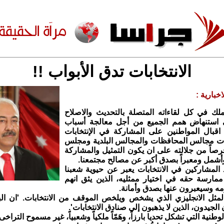
الانتخابات تدق الأبواب !!
خبارية :
ملك في كل لقاءاته المتصلة بالتحديث والاصلاح
استنهاض همم الجميع من أجل معالجة أسباب
اقبال المواطنين على المشاركة في الإنتخابات
خابات مجالس المحافظات والمجالس البلدية ومجلس
رصاً من جلالته على ان يكون التمثيل والمشاركة
شمل ومعبراً بصدق أكبر عن مصالح مجتمعنا.
 المشاركين في الانتخابات يعبر عن حيوية شعبنا
ارسة حقه في اختيار ممثليه، الذين يثق انهم
 وسيعبرون عنها بصدق وأمانة.
لمثل الانجليزي الذي يشخص ويلخص الموقف من الانتخابات. 'ان ال
 الجيدون، الذين لا يذهبون إلى صنادق الانتخابات'.
طنية التي تشكل تحديا بارزاً، وهَمّاً ملكياً وشعبياً، غير مسموح التراخ