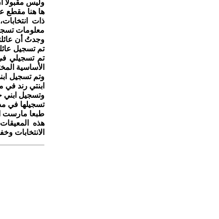
وليس مقبولاً ا
ها هنا مقطع ع
معلومات تسجيلن
وجدتُ أن عائل
تم تسجيل عائلتي المكونة من 6 مواطنين
تم تسجيلي في
الأساسية المخ
وتم تسجيل ابن
ابنتي رند في م
وتسجيل ابني حس
تسجيلها في مدر
طبعا مارست انا
هذه المعيقات 
الانتخابات وخفض