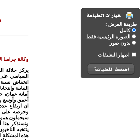
طريقة العرض :
كامل
الصورة الرئيسية فقط
بدون صور
اظهار التعليقات
وكالة جراسا الا
يركز جلالة ال
السياسي على 
انخفاض نسبة 
النيابية وانت
أمانة عمان، ح
أعمق وأوسع وأ
ان ارتفاع عدد
وحرصه على مم
سيحملون همومه
ونستذكر هنا ا
ينتخبه الناخبون
هذه المشكلة الو