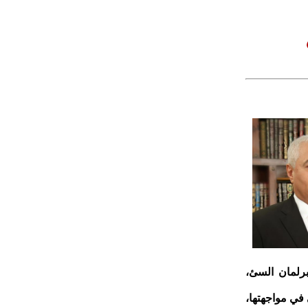
برلمان السئ،
ى في مواجهتها،