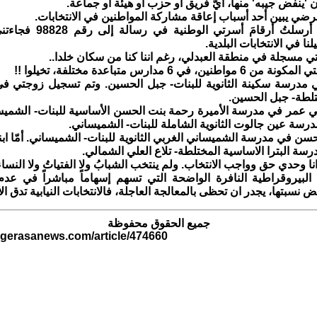
ن 'ينفض جيبه' منها، ايُّ فريق او حزب او هيئة او جماعة.
رضي يبين أحد أسباب إعاقة مشاركة المواطنين في الانتخابات.
ذات انتخابات، أرسلتُ أرقامَ أس
ا في الانتخابات البلدية.
تي مسجلة في منطقة العبدلي، رغم اننا كنا من سكان خلدا..
، في 6 مدارس متباعدة مختلفة، تخيلوا !!
 مدرسة سكينة الثانوية للبنات- جبل الحسين. وتم تسجيل زوجتي ف
تلطة- جبل الحسين.
ي عمر في مدرسة الأميرة رحمة بنت الحسن الأساسية للبنات- الشمي
درسة عين جالوت الثانوية الشاملة للبنات- الشميساني.
ن في مدرسة الشميساني الغربي الثانوية للبنات- الشميساني. أمّا ابن
سة البترا الاساسية المختلطة- تلاع العلي الشمالي.
 وحدي حق وواجب الانتخاب. ولم ينتخب الشبابُ ولا الفتياتُ ولا النساء 
البيروقراطية النافرة الواضحة التي تسهم إسهاماً مباشراً في عدم
 نسبتها، يجدر ان تحظى بالمعالجة العاجلة، فالانتخابات النيابية تدق الأ
جميع الحقوق محفوظة
.gerasanews.com/article/474660