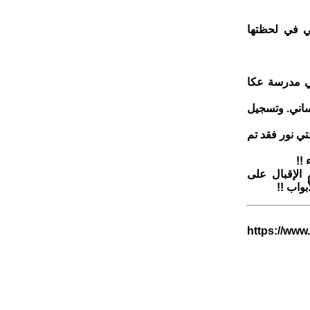
رتي الوطنية في رسالة إلى رقم 98828 فجاءتني في لحظتها
ي مدرسة عكا
ساني. وتسجيل
تي نور فقد تم
!!
 الإقبال على
بواب !!
https://www