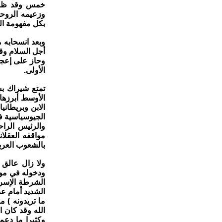
خمس وقد ظل ح
بكل مفهومة ال
وبعد انسحابه 
أجل السلام وق
وحاز على إعجا
الأولى.
تمتع شيراك بش
الأوسط أبرزها
الابن وبريطاني
الجيوسياسية في
والرئيس الرا
مواقفه العقلا
بالشعوب العربي
ودخوله في مواج
الشرطة الإسرا
الشديد أمام ع
ما تريدونه ) 
الله وقد كان 
وكثيرا ما دعم