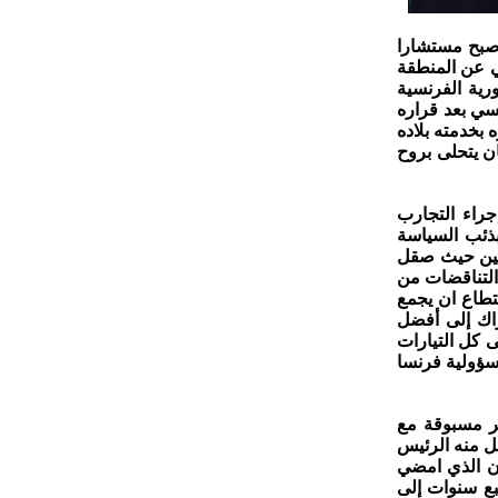
عركته الأولى وأصبح مستشارا
رلمان الفرنسي عن المنطقة
رية الفرنسية
سي بعد قراره
هم وفخره بخدمته بلاده
ن يتحلى بروح
جراء التجارب
بذئب السياسة
نسيين حيث صقل
لتناقضات من
تطاع ان يجمع
راك إلى أفضل
 كل التيارات
 اليمين المتطرف وكان أول رئيس فرنسي يعترف في عام 1995 بمسؤولية فرنسا
عامين 1995 و2002 بعد مواجهة غير مسبوقة مع
إليزيه ما جعل منه الرئيس
ان الذي امضي
بع سنوات إلى