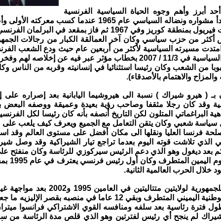
حد أبرز وأهم وجوه الحياة السياسية الفرنسية
الحديثة حيث بدأ مشواره ونضاله السياسي عام 1965 عندما كسب م
في بلدية سانت فيريول بمنطقة كوريز وفي 1967 ثم فاز بمقعد في الب
 أكثر من حزب سياسي وكان آخر العمالقة الكبار من رجالات الجمهو
متدت مسيرته السياسية لأكثر من أربعين عام حيث ودع الشعب الفرن
اعتزال الحياة السياسية في 11/3 / 2007 بخطاب مؤثر عبر فيه عن إخلاصه ل
با من الشعب وكان رئيسا استثنائيا في إنسانيته وقربه من الناس وكا
 والمزاح والاهتمام بالأصدقاء).
ن بـ ( هيرو شيراك ) نسبة الى هيروشيما اليابانية بعد إصراره على إ
سية وقد كان رجلا مثقفا وصاحب رؤية بعيدة وعميقة ووصفه البعض 
هية البراغماتي المتلون لكن التاريخ أنصفه بأنه كان رئيسا لكل الفر
ياسة شعبي وكان يتقن التعامل مع الجميع ويعرف كيف يلعب على ا
حة فرنسا العليا ونقلها الى مكان أفضل على مستوى العالم وقد اس
ي الذي تلاشت قوته اليوم بعدما تراجع تيار الشيراكية وقد وصل شي
 بعد ديغول وهو الذي دعم الرئيس سيركوزي للرئاسة وكان منفتح على
السياسية ويقاوم
د خلال الحرب العالمية الثانية.
انتخب رئيسا للجمهورية لولايتين متتاليتين في ال
حزب الجبهة الوطنية اليميني المتطرف وبقي 12 عاما في منصبه بقصر ال
ل فترة رئاسية بعد سلفه ومنافسه القوي الاشتراكي فرانسوا ميتر
د شيراك لم ينجح أي رئيس لفترتين وهو الذي قلص مدة الرئاسة من س