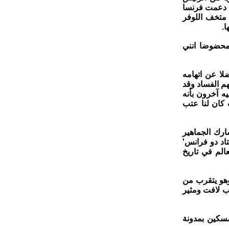
ا للوزراء (1974-1976) ثم ( 1986-1988 ) عندما دعمت فرنسا
غداد ضد طهران في الحرب العراقية الإيرانية (1980 - 1988 ) وقد أمر عام 2003 متخف اللوفر
.
محضوضا انني
لا عن اتهامه
م الفساد وقد
يه آخرون بأنه
 كان لنا عتب
رك الجماهير
باراة النهائية لكأس العالم عام 1998 في ' ستاد دو فرانس'
الم في تاريخ
هو يتقرب من
ب لافت ومثير
مسكين بمدونة