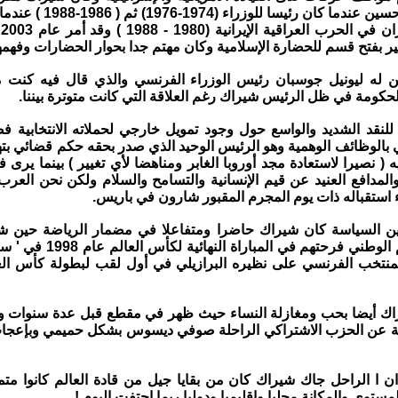
الراحل صدام حسين عندما كان رئيس
ب
ر بفتح قسم للحضارة الإسلامية وكان مهتم جدا بحوار الحضارات وفهمها
ن له ليونيل جوسبان رئيس الوزراء الفرنسي والذي قال فيه كنت 
لحكومة في ظل الرئيس شيراك رغم العلاقة التي كانت متوترة بيننا.
نقد الشديد والواسع حول وجود تمويل خارجي لحملاته الانتخابية فض
بالوظائف الوهمية وهو الرئيس الوحيد الذي صدر بحقه حكم قضائي بته
( نصيرا لاستعادة مجد أوروبا الغابر ومناهضا لأي تغيير ) بينما يرى ف
المدافع العنيد عن قيم الإنسانية والتسامح والسلام ولكن نحن العرب
ء استقباله ذات يوم المجرم المقبور شارون في باريس.
ين السياسة كان شيراك حاضرا ومتفاعلا في مضمار الرياضة حين شا
تشجيع فريقهم الوطني فرحتهم في الم
المنتخب الفرنسي على نظيره البرازيلي في أول لقب لبطولة كأس الع
ك أيضا بحب ومغازلة النساء حيث ظهر في مقطع قبل عدة سنوات و
سية عن الحزب الاشتراكي الراحلة صوفي ديسوس بشكل حميمي وبإعجا
ن ا الراحل جاك شيراك كان من بقايا جيل من قادة العالم كانوا مت
ستوى والمكانة محليا وإقليميا ودوليا ربما احتفت اليوم !