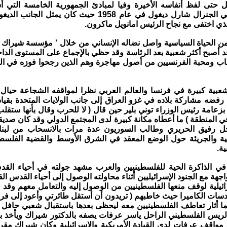
تى لفظ أنفاسه الأخيرة وفيا لمبادئ الجمهورية الخامسة التي 
وزعيمه الروحي الجنرال شارل ديغول في عام 1958 حيث كان يمثل
ذي اختفى مع نجاح الرئيس امانويل ماكرون.
من الحياة السياسية واصل نضاله الإنساني من خلال ' مؤسسة شيراك 
د أصبح أكثر شعبية بعد الرئاسة وقد حظي بالإجماع على المستوى الدا
ب ومحبة الفرنسيين من أصول مهاجرة وهم الذين رجحوا فوزه في الج
عبية كبيرة في فرنسا والعالم العربي نظرا لمواقفه الشجاعة حيال
 رفضه مشاركة بلاده في غزو العراق إلى جانب الولايات المتحدة بقي
ا بزعامة رئيس الوزراء توني بلير حين قال ( لا للحرب وقال بأنها ستق
 المنطقة ) ما أعطاه مكانة كبيرة لدى المجتمع الدولي وقد كان صديقا
حل رفيق الحريري وطالب السوريون عدة مرات بالانسحاب من لبنا
نية والجريئة حول الوضع المعقد في الشرق الأوسط والقضية الفلسطي
ة.
هة مع الجنود الإسرائيليين أثناء محاولته الوصول إلى أحياء القدس الق
ئيلية لوقف منعها الفلسطينيين من الوصول إليه والتعامل معهم وقد
دسات الكاميرا حيث خاطبهم ( تريدون أن أستقل طائرتي وأعود إلى فر
مما أثار تعاطف الفلسطينيين معه ليحظى بعدها باستقبال شعبي حافل 
الريس الفلسطيني الراحل ياسر عرفات يصفه بالدكتور شيراك ويأخذ ب
 مواقف عرفات لدى القيادة الأمريكية والإسرائيلية وكان شيراك مقر