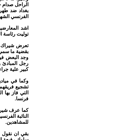
الفرنسي الشهي
اشد المعارضي
توليت رئاسة ا
تعرض شيراك لل
بقضية ما سمي 
وجد البعض فيه 
رجل المبادئ و
كبير علية جرا
وكما في مياد
التي فاز بها 
فرنسا.
كما عرف شيرا
النائبة الفرن
للمشاهدين.
بقي ان نقول ا
سلوك رفيعة الم