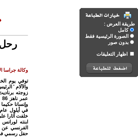
طريقة العرض :
كامل
الصورة الرئيسية فقط
رحل 
بدون صور
اظهار التعليقات
وكالة جراسا الا
توفي يوم الخ
والآلام ' الر
زوجته برناديث
عم
وإنسانا حكيم
خلفت آثارا عل
الفرنسي عن ا
حفل رسمي في تش