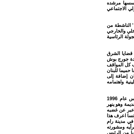
أسسها مرشده
 الجانب الديغولي الاجتماعي
' الناشطة من
خلي والخارجي
ولة الرئاسية
 قضايا الشرق
ادة جورج بوش
لب كل المواقف
 حميما للبنان
ن إضافة إلى
نية واهتمامه
ولا زال عالق في الذاكرة الحية للفلسطينيين والعرب مشهد جولته في أحياء القدس عام 1996
ديمة وهو ينهر
 عبر عن غضبه
نسا اعرف هذا
في مدينة رام
رأيه ومشورته
با من الرئيس