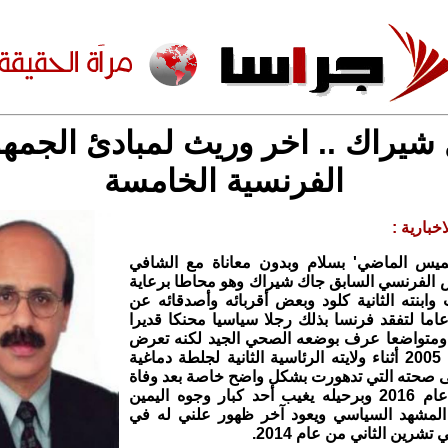
شيراك .. اخر وريث لمبادئ الجمهو
الفرنسية الخامسة
خبارية :
ميس الماضي' بسلام وبدون معاناة مع الشافي
ئيس الفرنسي السابق جاك شيراك وهو محاطا برعاية
 وابنته الثانية كلود وبعض أقربائه وأصدقائه عن
ر ناهز 86 عاما لتفقد فرنسا بذلك رجلا سياسيا محنكا قديرا
ا ومتواضعا عرف بوضعه الصحي الجيد لكنه تعرض
في أيلول عام 2005 أثناء ولايته الرئاسية الثانية لجلطة دماغية
ى صحته التي تدهورت بشكل واضح خاصة بعد وفاة
ابنته لورانس عام 2016 وبرحيله يغيب أحد كبار وجوه اليمين
لمشهد السياسي ويعود آخر ظهور علني له في
رين الثاني من عام 2014.