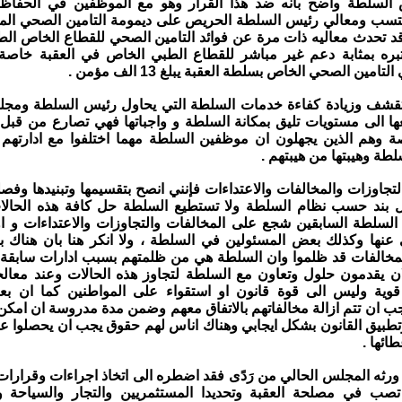
لسلطة واضح بانه ضد هذا القرار وهو مع الموظفين في الحفاظ 
كتسب ومعالي رئيس السلطة الحريص على ديمومة التامين الصحي المع
 تحدث معاليه ذات مرة عن فوائد التامين الصحي للقطاع الخاص الط
تبره بمثابة دعم غير مباشر للقطاع الطبي الخاص في العقبة خاصة 
امين الصحي الخاص بسلطة العقبة يبلغ 13 الف مؤمن .
تقشف وزيادة كفاءة خدمات السلطة التي يحاول رئيس السلطة ومج
ا الى مستويات تليق بمكانة السلطة و واجباتها فهي تصارع من قب
ة وهم الذين يجهلون ان موظفين السلطة مهما اختلفوا مع ادارتهم ي
سلطة وهيبتها من هيبتهم .
جاوزات والمخالفات والاعتداءات فإنني انصح بتقسيمها وتبنيدها وفص
ل بند حسب نظام السلطة ولا تستطيع السلطة حل كافة هذه الحالا
لسلطة السابقين شجع على المخالفات والتجاوزات والاعتداءات و او
َى عنها وكذلك بعض المسئولين في السلطة ، ولا انكر هنا بان هناك 
لمخالفات قد ظلموا وان السلطة هي من ظلمتهم بسبب ادارات سابقة
ان يقدمون حلول وتعاون مع السلطة لتجاوز هذه الحالات وعند معالجت
قوية وليس الى قوة قانون او استقواء على المواطنين كما ان بع
جب ان تتم ازالة مخالفاتهم بالاتفاق معهم وضمن مدة مدروسة ان امكن 
وتطبيق القانون بشكل ايجابي وهناك اناس لهم حقوق يجب ان يحصلوا علي
ائها .
ورثه المجلس الحالي من رَدًى فقد اضطره الى اتخاذ اجراءات وقرارات 
 تصب في مصلحة العقبة وتحديدا المستثمريين والتجار والسياحة