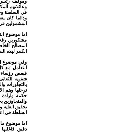
وموقف رئيس ا
وعائلاتهم الم
في السلطة وقد
ودائما كان يع
المشمولين في الت
اما موضوع ال
مشكورين رفعه
المصالح الخاص
الكبير لهذه ال
وفي موضوع الت
التعامل مع ك
فبعض رؤساء ا
شفوية للتَغاب
بالتجاوزات وا
ترحلها وهم ال
حكمة وارادة 
والمتجاوزين ي
تحقيق الغاية 
السلطة في اعط
اما موضوع ما 
دقيق فاغلبها