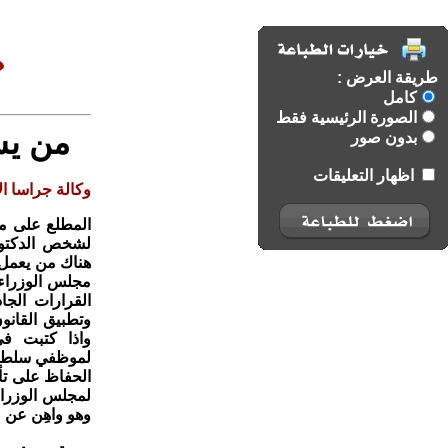
طريقة العرض :
كامل
الصورة الرئيسية فقط
من يس
بدون صور
اظهار التعليقات
وكالة جراسا الا
المطلع على ما
لشخص الدكتور
هناك من يعمل في
مجلس الوزراء
القرارات الجا
وتطبيق القانو
واذا كتبت في
لموظفي سلطة 
لمجلس الوزراء
وهو واهِن عن ع