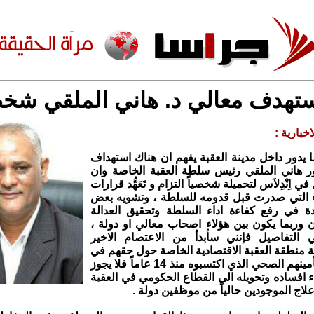
تهدف معالي د. هاني الملقي شخصي
خبارية :
 يدور داخل مدينة العقبة يفهم ان هناك استهداف
 هاني الملقي رئيس سلطة العقبة الخاصة وان
 اِنْدِلاَس لتحميلة شخصياً التزام و تَعَهُّد قرارات
 التي صدرت قبل قدومه للسلطة ، وتشويه بعض
دة في رفع كفاءة اداء السلطة وتحقيق العدالة
ن وربما يكون بين هؤلاء اصحاب معالي او دولة ،
 التفاصيل فإنني سأبدأ من الاعتصام الاخير
منطقة العقبة الاقتصادية الخاصة حول حقهم في
الحفاظ على تأمينهم الصحي الذي اكتسبوه منذ 14 عاماً فلا يجوز
 افساده وتحويله الى القطاع الحكومي في العقبة
لاج الموجودين حالياً من موظفين دولة .