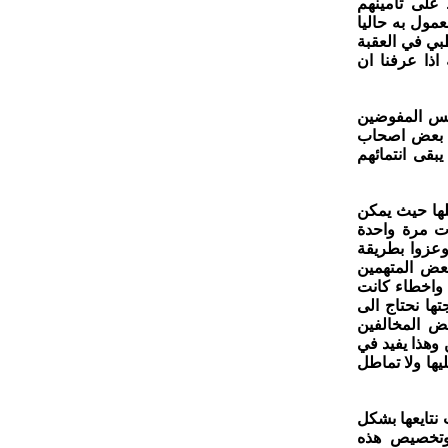
على تأمينهم
مول به حاليا
بي في العقبة
اذا عرفنا ان
لس المفوضين
ل بعض اصحاب
بقى انتمائهم
لها حيث يمكن
ت مرة واحدة
عزوا بطريقة
بعض المتهمين
 واخطاء كانت
ها نحتاج الى
ض المخالفين
وهذا يفيد في
ها ولا تماطل
نتايعها بشكل
 وتخصيص هذه