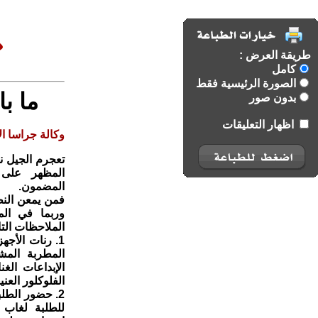
طريقة العرض :
كامل
الصورة الرئيسية فقط
ما با
بدون صور
اظهار التعليقات
وكالة جراسا الا
تعجرم الجيل نس
المظهر على 
المضمون.
فمن يمعن النظ
وربما في ال
الملاحظات التال
1. رنات الأج
المطربة الم
الإبداعات الغ
الفلوكلور العني
2. حضور الطل
للطلبة لغاب