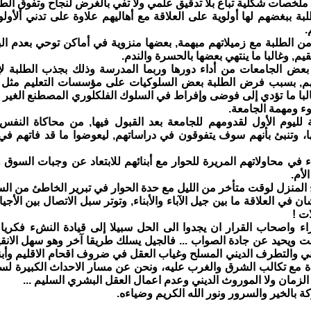
ملخصات شكلية تباع بلا تدقيق علمي ولا تفي بالغرض لنجاح وتفوق الطل
لبة ببغضهم لها أولوية على العلاقة مع أهاليهم علاوة على تدني ألأول
.
 من الطلبة مع زميلاتهم مبهمة, بعضها منزوية في أماكن توحي بعدم الب
يم, وغالبا ما ينتهي بعضها بالحسرة والندم.
بعض الجامعات من أداء دورها وربما المدرسة وذلك بجذب الطلبة لإ
تهم, بسبب فرض الطلبة بعض السلوكيات على مؤسسات التعليم مثل ث
غالبا ما تؤدي إلى فوضى وإفراط في السلوك الفلكلوري المصطنع الغير 
وء ومهمة الجامعة.
بة لليوم الأول لقدومهم للجامعة بعد القبول فيها, من محاكاة النف
، وتنبئ بأنهم سوف يتفوقون في دراساتهم, ليعوضوا ما قد فاتهم ف
باء في محاولاتهم المريرة للحوار مع أبنائهم للابتعاد عن وجبات السوق و
لأم.
ان في العلاقة ما بين جيل الآباء والأبناء, وتوتر سبل الاتصال بين الأجي
ت !
براء واصحاب القرار ان يجدوا الى الحل سبيلا إلى قيادة النشء فكريا 
لت ويحيد عن جادة الصواب ... فالجيل يسلك طريقا آخر وهو سهل الانق
اني والتطرف الديني المسلح وغياب العقل في ضروف اقحام الاقليم وأبن
دة مع تكالب الشرق والغرب عليه، ونحن عن مسار الاحداث الكبيرة لسنا 
الزمان ولا الموروث الديني وعدم اعمال العقل البشري السليم ...
 بالخير والسرور ونور الله الكريم وضياءه.