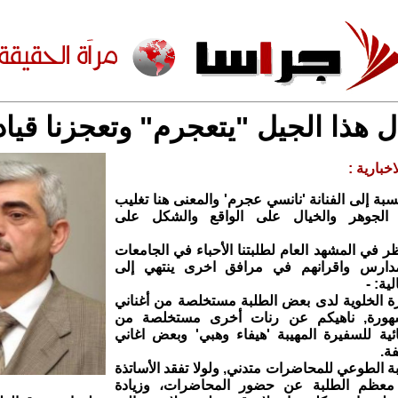
ل هذا الجيل "يتعجرم" وتعجزنا قياد
خبارية :
بة إلى الفنانة 'نانسي عجرم' والمعنى هنا تغليب
الجوهر والخيال على الواقع والشكل على
ر في المشهد العام لطلبتنا الأحباء في الجامعات
مدارس واقرانهم في مرافق اخرى ينتهي إلى
ية: -
هزة الخلوية لدى بعض الطلبة مستخلصة من أغناني
شهورة, ناهيكم عن رنات أخرى مستخلصة من
نائية للسفيرة المهيبة 'هيفاء وهبي' وبعض اغاني
فة.
بة الطوعي للمحاضرات متدني, ولولا تفقد الأساتذة
 معظم الطلبة عن حضور المحاضرات، وزيادة