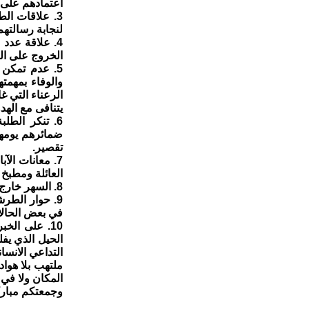
اعتمادهم على 
3. علاقات الط
لنجابة رسالتهم
4. علاقة عدد
الخروج على الق
5. عدم تمكن 
والوفاء بمهم
الرعناء التي 
يتنافى مع الهد
6. تنكر الطل
ضمائرهم يومها
تقصير.
7. معانات الآ
العائلة ومطبخ ا
8. السهر خارج المنزل لوقت متأخر من الليل مع حدة الحوار في تبرير الخاطئ من السلوك.
9. حوار الطرش
في بعض الحالا
10. على الخ
الحيل الذي يف
التداعي الانس
ملتهب بلا هوا
المكان ولا في 
وجمعتكم مباركة