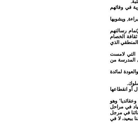
بة.
وية في وفائهم
راءة, ويشوبها
تمام رسالتهم
قافة الخصام
المنطقي الذي
س التي لامست
ي المدرسة من
العودة لمائدة
ال أو انقطاعها
وعقائديا' وهو
ياد في مراحل
ائنا في مرجل
ببعيد، لا في