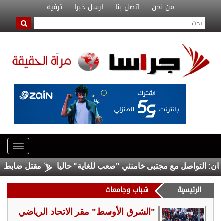
من نحن
اتصل بنا
ارسل خبرا
ترفيه
لتواصل مع مجتبى خامنئي "صعب للغاية" حاليا
مقتل ضابط وجندي إ
الرئيسية
شباب وجامعات
"الشرق الأوسط" مقر الاتحاد الرياضي