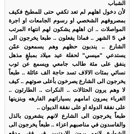
الشباب
لأن دخول اهلهم لم تعد تكفي حتى للمطبخ فكيف
بمصروفهم الشخصي او رسوم الجامعات او اجرة
المواصلات .. ان اهلهم يشكون لهم انتهاء المرتب
في 5 الشهر .. فماذا يفعلون .. طبعا يخرجون الى
الشارع .. يندبون حظهم وهم يسمعون عمّن
يستدعي "ميسي" لحفلة عيد ميلاد بمبلغٍ مذهل
ينفق على مئة طالب جامعي ويسمع عن ثوب
نسائي بمئات الالاف تسد حاجة الف عائلة .. طبعاً
يخرجون الى الشارع يصرخون بأعلى صوتهم .. كيف
لا وهم يرون الحثالات .. النكرات .. الطارئون ..
الغرباء يمرون امامهم بسياراتهم الفارهه وبنزينها
على نفقة الدولة او على نفقة الديوان ..
طبعاً يخرجون الى الشارع لانهم يشعرون بالذل
والفاسدون في مناصبهم اعزاء .. طبعاً يخرجون الى
الشوارع لانهم يرون الاردنيين في فقر مدقع