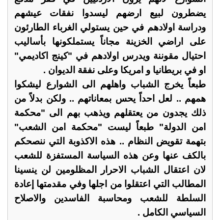
يضطرون لبيع ارضهم ليسدوا نفقات عيشهم
ودراسة اولادهم في حين يستولي الغرباء الطارئون
على اراضي الخزينة مجاناً يستملكونها بأساليب
احتيال مقوننة ويدرس اولادهم في "كينج اكاديمي"
او في بريطانيا و امريكا وعلى نفقة الديوان .
طبعاً يخرج الشباب واهلهم الى الشوارع ليشكوا
همهم .. لعل احداً يحس بمعاناتهم .. ولكن بدلاً من
ذلك يجدون من يعتقلهم ويذهب بهم الى "محكمة
امن الدولة" طبعاً ليست "محكمة امن الشعب"
بتهمة تقويض النظام .. هذه الاكذوبة التي ننصحكم
بالكف عنها وعن هذه السياسة المستفزة للشعب
لان اعتقال الشباب الاحرار المظلومين لن ينسينا
المطالب التي اعتقلوا من اجلها وفي مقدمتها إعادة
السلطة للشعب ومحاسبة الفاسدين والاصلاح
السياسي الكامل .