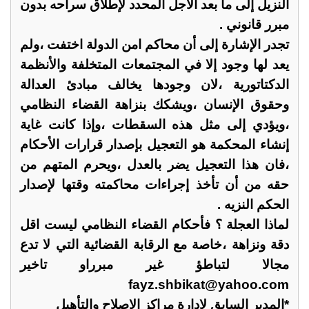
النزيل إلى ما بعد الأجل المحدد لإطلاق سراحه بدون
مبرر قانوني .
تجدر الإشارة إلى أن محاكم امن الدولة اختفت ،ولم
يعد لها وجود إلا في المجتمعات المتخلفة والأنظمة
الدكتاتورية ،لان وجودها يخالف مبادئ العدالة
وحقوق الإنسان ،ويشكك بنزاهة القضاء النظامي
،ويؤدي إلى مثل هذه السقطات ،وإذا كانت غاية
إنشاء المحكمة هو التعجيل بإصدار قرارات الأحكام
،فان هذا التعجيل يضر بالعدل ،ويحرم المتهم من
حقه من أن تأخذ إجراءات محاكمته وقتها لإصدار
الحكم النزيه .
لماذا العجلة ؟ فأحكام القضاء النظامي ليست اقل
دقة ونزاهة ،خاصة مع الرقابة القضائية التي لا تدع
مجالا لتباطؤ غير مبرراو تاخير
fayz.shbikat@yahoo.com
*المدير السابق لإدارة مراكز الإصلاح والتأهيل