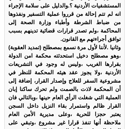
المستشفيات الأردنية ؟.والدليل على سلامة الإجراء
انه لم تتم إحالة من قرروا عملية التسفير ونفذوها
من ضباط الشرطة وأطباء وزارة الصحة إلى
المحاكمة ،ولم تصدر قرارات قضائية تدينهم بسبب
توافق أجراءتهم مع القانون.
وثانيا .لأننا لأول مرة نسمع بمصطلح (تمديد العقوبة)
،وهو مصطلح دخيل استحدثته محكمة امن الدولة
بقرارها الغريب ،وليس له وجود في التشريعات
الأردنية ،ولا يجوز عقد هيئه المحكمة للنظر في
مشروعية السفر للعلاج وإصدار القرار، إضافة إلى
أن المحكمة لاذت بالصمت ولم تحرك ساكنا إبان
العملية التي شغلت الرأي العام حينها ،وبالتالي فان
القرار ظالم واستمرار بقاء النزيل داخل السجن
يعتبر حجزا للحرية ،وعلى مديرية الأمن العام
ملاحظة أنها تنفذ قرارا غير مشروع ،وتبقي على