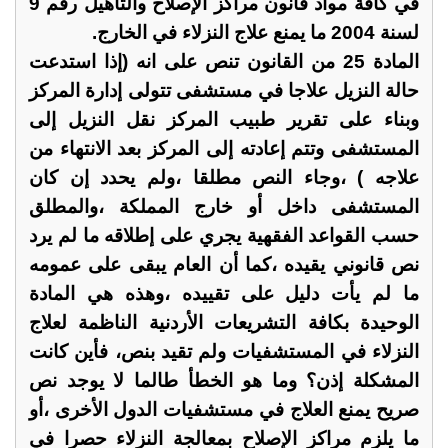
في كافة مواد قانون مراكز الإصلاح والتأهيل رقم 9
لسنة 2004 ما يمنع علاج النزلاء في الخارج.
المادة 25 من القانون تنص على انه (إذا استدعت
حالة النزيل علاجا في مستشفى تتولى إدارة المركز
وبناء على تقرير طبيب المركز نقل النزيل إلى
المستشفى وتتم إعادته إلى المركز بعد الانتهاء من
علاجه ) ،وجاء النص مطلقا ،ولم يحدد إن كان
المستشفى داخل أو خارج المملكة ،والمطلق
حسب القواعد الفقهية يجري على إطلاقه ما لم يرد
نص قانوني يقيده ،كما أن العام يبقى على عمومه
ما لم يأت دليل على تقييده ،وهذه هي المادة
الوحيدة بكافة التشريعات الأردنية الناظمة لعلاج
النزلاء في المستشفيات ولم تقيد بنص، فأين كانت
المشكلة إذن؟ وما هو الخطأ طالما لا يوجد نص
صريح يمنع العلاج في مستشفيات الدول الأخرى ،أو
ما يلزم مراكز الإصلاح بمعالجة النزلاء حصرا في