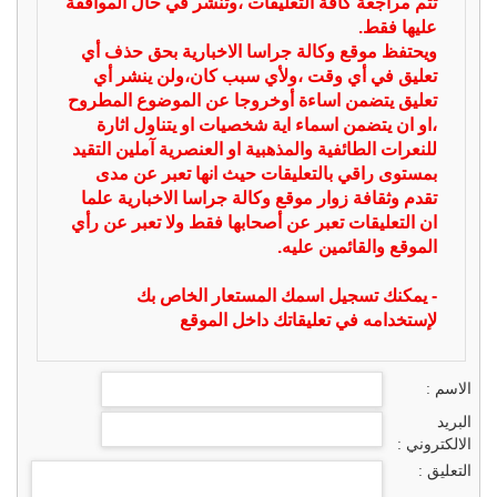
تتم مراجعة كافة التعليقات ،وتنشر في حال الموافقة
عليها فقط.
ويحتفظ موقع وكالة جراسا الاخبارية بحق حذف أي
تعليق في أي وقت ،ولأي سبب كان،ولن ينشر أي
تعليق يتضمن اساءة أوخروجا عن الموضوع المطروح
،او ان يتضمن اسماء اية شخصيات او يتناول اثارة
للنعرات الطائفية والمذهبية او العنصرية آملين التقيد
بمستوى راقي بالتعليقات حيث انها تعبر عن مدى
تقدم وثقافة زوار موقع وكالة جراسا الاخبارية علما
ان التعليقات تعبر عن أصحابها فقط ولا تعبر عن رأي
الموقع والقائمين عليه.
- يمكنك تسجيل اسمك المستعار الخاص بك
لإستخدامه في تعليقاتك داخل الموقع
الاسم :
البريد
الالكتروني :
التعليق :