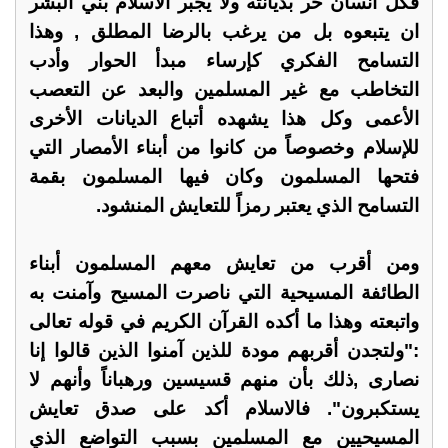
فكل انسان حر بديانته ولا يجبر الاسلام بني البشر
ان يتبعوه بل من يرغب بالرضا المطلق , وهذا
التسامح الفكري كإرساء مبدأ الحوار وأدب
التخاطب مع غير المسلمين والبعد عن التعصب
الأعمى وكل هذا يشهده أتباع الديانات الأخرى
للإسلام وخصوصاً من كانوا من أبناء الأمصار التي
فتحها المسلمون وكان فيها المسلمون بقمة
التسامح الذي يعتبر رمزاً للتعايش المنشود.
ومن أقرب من تعايش معهم المسلمون أبناء
الطائفة المسيحية التي ناصرت المسيح وآمنت به
واتبعته وهذا ما أكده القرآن الكريم في قوله تعالى
:"ولتجدن أقربهم مودة للذين آمنوا الذين قالوا إنا
نصارى ,ذلك بأن منهم قسيسين ورهباناً وأنهم لا
يستكبرون". فالاسلام أكد على صدق تعايش
المسيحيين مع المسلمين بسبب التواضع الذي