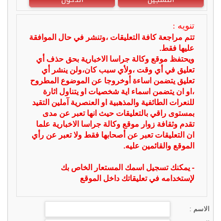
تنويه :
تتم مراجعة كافة التعليقات ،وتنشر في حال الموافقة
عليها فقط.
ويحتفظ موقع وكالة جراسا الاخبارية بحق حذف أي
تعليق في أي وقت ،ولأي سبب كان،ولن ينشر أي
تعليق يتضمن اساءة أوخروجا عن الموضوع المطروح
،او ان يتضمن اسماء اية شخصيات او يتناول اثارة
للنعرات الطائفية والمذهبية او العنصرية آملين التقيد
بمستوى راقي بالتعليقات حيث انها تعبر عن مدى
تقدم وثقافة زوار موقع وكالة جراسا الاخبارية علما
ان التعليقات تعبر عن أصحابها فقط ولا تعبر عن رأي
الموقع والقائمين عليه.
- يمكنك تسجيل اسمك المستعار الخاص بك
لإستخدامه في تعليقاتك داخل الموقع
الاسم :