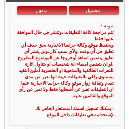
التسجيل
الدخول
تنويه :
تتم مراجعة كافة التعليقات ،وتنشر في حال الموافقة
عليها فقط.
ويحتفظ موقع وكالة جراسا الاخبارية بحق حذف أي
تعليق في أي وقت ،ولأي سبب كان،ولن ينشر أي
تعليق يتضمن اساءة أوخروجا عن الموضوع المطروح
،او ان يتضمن اسماء اية شخصيات او يتناول اثارة
للنعرات الطائفية والمذهبية او العنصرية آملين التقيد
بمستوى راقي بالتعليقات حيث انها تعبر عن مدى
تقدم وثقافة زوار موقع وكالة جراسا الاخبارية علما
ان التعليقات تعبر عن أصحابها فقط ولا تعبر عن رأي
الموقع والقائمين عليه.
- يمكنك تسجيل اسمك المستعار الخاص بك
لإستخدامه في تعليقاتك داخل الموقع