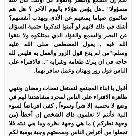
علم إن السمع والبصر والفؤاد كل أؤلئك كان عنه
مسؤولا" ..هل يؤمن هؤلاء باليوم الآخر ؟ هل هم
صائمون صياما يمنعهم عن الأذى ويهذب أنفسهم؟
أشك في ذلك لانهم لو آمنوا لتذكروا حتمية السؤال
عن البصر والسمع والفؤاد الذي يمتلكوه ولا يتقوا
الله فيه , يقول المصطفى صلى الله عليه
وسلم:"من لم يدع قول الزور والعمل به فليس لله
حاجة في ان يترك طعامه وشرابه ".. فالافتراء على
الناس قول زور وبهتان وعمل سافر بهما.
أقول يا ابناء المجتمع لنستغل نفحات رمضان وننهي
ظاهرة الافتراء على الناس لمجرد مشاهدتنا لهم في
وضع لا نحسبه إلا شراً وسوءاً , كفى افرتاضاً لسوء
النية فأنتم لا تعلمون ذاك الشخص إن أخطأ (من
وجهة نظركم ) ما هي وجهة نظره وما هي نيته فلا
تجعلوا من أعراض الناس وسمعتهم وجبة يومية لكم