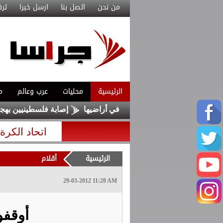
من نحن
اتصل بنا
ارسل خبرا
ترف
الرئيسية
محليات
عرب وعالم
م
يا إثر انفجار مسيرة في أراضيها
إصابة فلسطينيين بهجمات مستوط
عاجل
اتحاد الكرة يعلن 
الرئيسية
أقلام
29-03-2012 11:28 AM
أوقفو