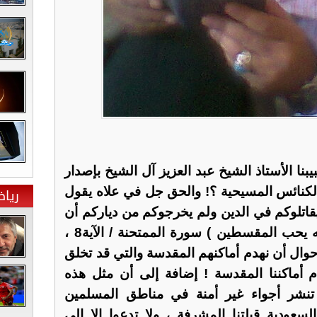
بنا الأستاذ الشيخ عبد العزيز آل الشيخ بإصدار
لكنائس المسيحية ؟! والحق جل في علاه يقول
ريا
م يقاتلوكم في الدين ولم يخرجوكم من دياركم أن
تبروهم وتقسطوا إليهم إن الله يحب المقسطين ) سورة الممتحنة / الآية8 ،
لأحوال أن نهدم أماكنهم المقدسة والتي قد تخلق
 أماكننا المقدسة ! إضافة إلى أن مثل هذه
 تنشر أجواء غير أمنة في مناطق المسلمين
سعودية قبلتنا المشرفة ، ولا تدعوا إلا إلى