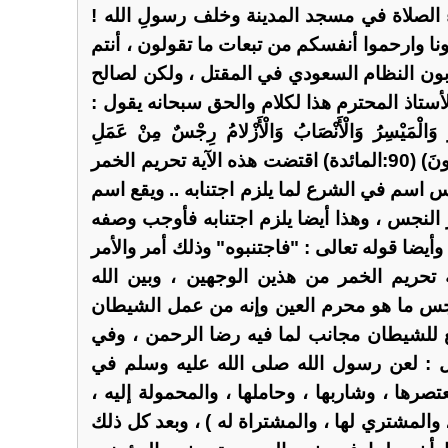
 الصلاة في مسجد المدينة وخلف رسولِ الله !
ونا وارحموا أنفسكم من تبعات ما تقولون ، أنتم
بون النظام السعودي في المقتل ، ولكن لصالح
أستاذ المحترم هذا لكلام والحق سبحانه يقول :
َمْرُ وَالْمَيْسِرُ وَالْأَنْصَابُ وَالْأَزْلامُ رِجْسٌ مِنْ عَمَلِ
الشَّيْطَانِ فَاجْتَنِبُوهُ لَعَلَّكُمْ تُفْلِحُونَ) (90:المائدة) اقتضت هذه الآية تحريم الخمر
 اسم في الشرع لما يلزم اجتنابه .. ويقع اسم
نجس ، وهذا أيضا يلزم اجتنابه فأوجب وصفه
 وأيضا قوله تعالى : "فاجتنبوه" وذلك أمر والأمر
تحريم الخمر من هذين الوجهين ، وبين الله
س ما هو محرم العين وإنه من عمل الشيطان
بع للشيطان مجانب لما فيه رضا الرحمن ، وفي
 : لعن رسول الله صلى الله عليه وسلم في
صرها ، وشاربها ، وحاملها ، والمحمولة إليه ،
 ، والمشتري لها ، والمشتراة له ) ، وبعد كل ذلك