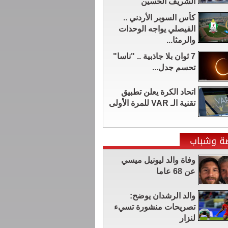
الشريف الحسين
كأس السوبر الأردني ..
الفيصلي يواجه الوحدات
والرمثا...
7 ثوان بلا جاذبية .. "ناسا"
تحسم جدل...
اتحاد الكرة يعلن تطبيق
تقنية الـ VAR للمرة الأولى
ضة وشباب
وفاة والد ليونيل ميسي
عن 68 عاما
والد الرشدان يوضح:
تصريحات منشورة تسيء
لنزار