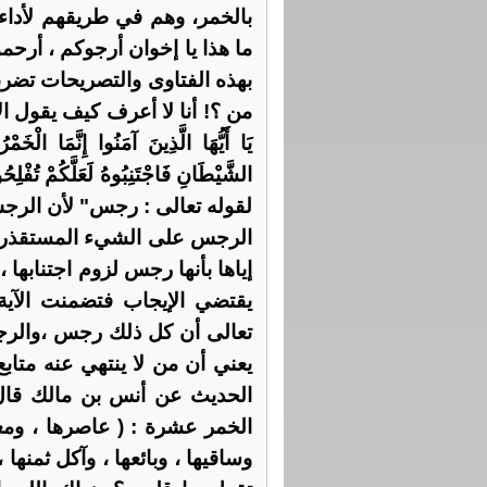
بالخمر، وهم في طريقهم لأداء
ما هذا يا إخوان أرجوكم ، أرحم
بهذه الفتاوى والتصريحات تضر
من ؟! أنا لا أعرف كيف يقول ال
يَا أَيُّهَا الَّذِينَ آمَنُوا إِنَّمَا الْخ
لقوله تعالى : رجس" لأن الرجس
الرجس على الشيء المستقذر ال
إياها بأنها رجس لزوم اجتنابها ،
يقتضي الإيجاب فتضمنت الآية 
تعالى أن كل ذلك رجس ،والرج
يعني أن من لا ينتهي عنه متا
الحديث عن أنس بن مالك قال
الخمر عشرة : ( عاصرها ، ومعت
وساقيها ، وبائعها ، وآكل ثمنها