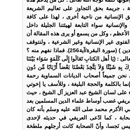
 ، جريمة بحق التجاوز على تعاليم الشريعة
الإنسانية من ناحية أخرى ، لهذا على كافة
الإنسانية سواء التابعة لهيئتنا الجليلة داخل
 الأعظم ، وكل من يسمع أو يرى هذه المقالة أن
الفتوى غير الإنسانية وغير الشرعية ، ولنتوقف
عند قول الحق (لا إكراه في الدين ) (سورة البقرة/آية256). فماذا نفهم منه ؟
َا أهل الكتابِ تَعَالَوا إِلَى كَلَمَةٍ سَوَاء بَيْنَنَا
ُشْرِكَ بِهِ شَيْئًا وَلاَ يَتَّخِذَ بَعْضُنَا بَعْضاً أَرْبَابًا مِّن دُونِ
لّهِ) (سورة آل عمران/آية64). نحن جميعاً أصحاب الديانات السماوية رحمة
ما بالكلمة والحجة البليغة ، وللأسف يا إخوتي
ء على لسان الشيخ عبد العزيز آل الشيخ ، حيث
العريفي غضب أوساط علماء الدين المسلمين بعد
ي الأكرم محمد صلى الله عليه وسلم بأنه كان
صحابة ، كما ادّعى العريفي في حديثه لإحدى
ر ليس نَجسا، وأنّ الصحابة كانت أرجلهم ملطخة