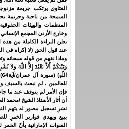
الفتاوى يرتكب جريمة مزدوجة
السمحة من ناحية وجريمة بحق 
المنظمات والهيئات الحقوقية و
وخارج الأردن المجمع الإنساني
يعلن البراءة الكاملة من هذه 
وماذا نفهم من قوله سبحانه وتعالى : (ي
وَبَيْنَكُمْ أَلاَّ نَعْبُدَ إِلاَّ اللّهَ وَلاَ ن
ال
للعالمين ، لم نبعث بالسيف وإن
فإن الأمر لم يتوقف عند ما جا
أن أثار الأستاذ الشيخ /محمد 
نشرِ تسجيل مصور له يتهم النب
يبيع ويهدي قوارير الخمرِ لل
القنوات الإماراتية بأنّ الخم