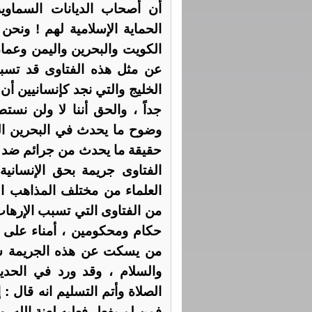
أن أصحاب الديانات السماوي
الحماية الإسلامية لهم ! ونحن
الكويت والبحرين واليمن وعما
عن مثل هذه الفتاوى قد تسبب 
الخليج والتي نجد كإنسانيين أ
جداً ، والحق أننا لا ولن نس
وضوح ما يحدث في البحرين الحب
حقيقة ما يحدث من جرائم ضد ا
الفتاوى جريمة بحق الإنسانية
العلماء من مختلف المذاهب ا
من الفتاوى التي تسبب الإرهاب
حكام ومحكومين ، أمناء على ا
من يسكت عن هذه الجريمة سي
والسلام ، وقد ورد في الحد
الصلاة وأتم التسليم انه قال :
فمن لم يفعل فعليه لعنة الله. و